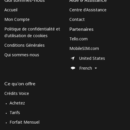
Qui sommes-nous
Aide & Assistance
Conditions générales.
Accueil
Centre d'Assistance
Mon Compte
Contact
S'inscrire
Politique de confidentialité et
Partenaires
d'utilisation de cookies
Tello.com
Conditions Générales
MobileSIM.com
Bonjour!
Qui sommes-nous
United States
French
Identifiez-vous ou
INSCRIVEZ-VOUS →
Ce qu'on offre
Crédits Voice
Achetez
Tarifs
Rappel du mot de passe →
Forfait Mensuel