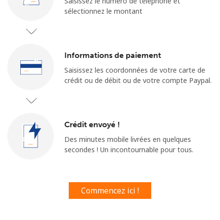
Saisissez le numéro de téléphone et
sélectionnez le montant
Informations de paiement
Saisissez les coordonnées de votre carte de
Aucun mot de passe créé
crédit ou de débit ou de votre compte Paypal.
8 caractères minimum
Une lettre majuscule et une lettre minuscule
Un numéro
Crédit envoyé !
Un caractère spécial
Des minutes mobile livrées en quelques
secondes ! Un incontournable pour tous.
Commencez ici !
Restez en contact pour obtenir nos meilleures offres.
En créant un compte sur ce site, j'accepte les présentes