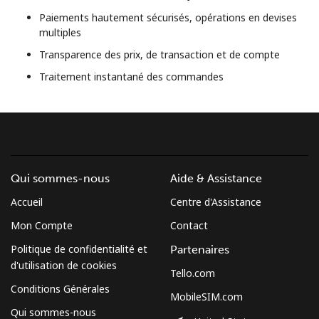
Conditions générales.
Paiements hautement sécurisés, opérations en devises
multiples
S'inscrire
Transparence des prix, de transaction et de compte
Traitement instantané des commandes
Bonjour!
Identifiez-vous ou
INSCRIVEZ-VOUS →
Qui sommes-nous
Aide & Assistance
Accueil
Centre d'Assistance
Mon Compte
Contact
Politique de confidentialité et
Partenaires
d'utilisation de cookies
Tello.com
Rappel du mot de passe →
Conditions Générales
MobileSIM.com
Qui sommes-nous