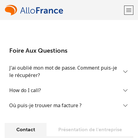
Bienvenue!
Foire Aux Questions
Vous avez déjà un compte?
Connectez-vous →
J'ai oublié mon mot de passe. Comment puis-je
S'enregistrer avec
le récupérer?
How do I call?
Où puis-je trouver ma facture ?
ou
Contact
Présentation de l'entreprise