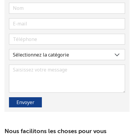
Aucun mot de passe créé
8 caractères minimum
Une lettre majuscule et une lettre minuscule
Un numéro
Un caractère spécial
Envoyer
Restez en contact pour obtenir nos meilleures offres.
Nous facilitons les choses pour vous
En créant un compte sur ce site, j'accepte les présentes