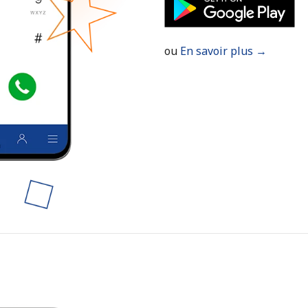
Un numéro
Un caractère spécial
ou
En savoir plus →
Restez en contact pour obtenir nos meilleures
offres.
En créant un compte sur ce site, j'accepte les
présentes
Conditions générales.
S'inscrire