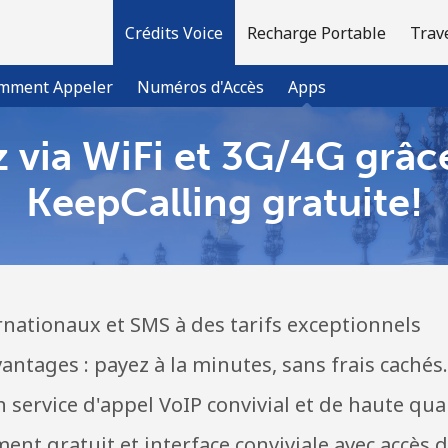
Crédits Voice
Recharge Portable
Trav
mment Appeler
Numéros d'Accès
Apps
 via WiFi et 3G/4G grâce
Bienvenue!
KeepCalling gratuite!
Vous avez déjà un compte?
Connectez-vous →
rnationaux et SMS à des tarifs exceptionnels
S'enregistrer avec
ntages : payez à la minutes, sans frais cachés.
n service d'appel VoIP convivial et de haute qua
nt gratuit et interface conviviale avec accès di