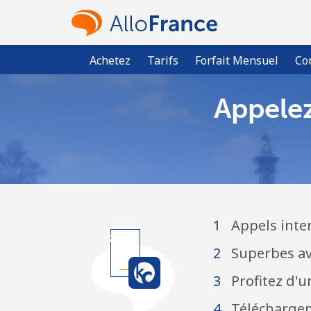
Achetez
Tarifs
Forfait Mensuel
Co
Appelez
1
Appels inte
2
Superbes ava
3
Profitez d'u
4
Téléchargeme