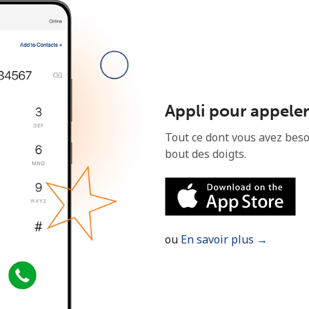
Bonjour!
Identifiez-vous ou
INSCRIVEZ-VOUS →
Appli pour appeler
Tout ce dont vous avez beso
bout des doigts.
Rappel du mot de passe →
ou
En savoir plus →
Login