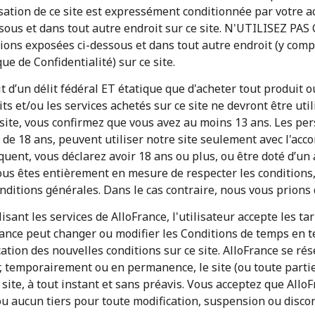
isation de ce site est expressément conditionnée par votre a
sous et dans tout autre endroit sur ce site. N'UTILISEZ PAS 
ions exposées ci-dessous et dans tout autre endroit (y compr
que de Confidentialité) sur ce site.
git d’un délit fédéral ET étatique que d'acheter tout produit
ts et/ou les services achetés sur ce site ne devront être util
site, vous confirmez que vous avez au moins 13 ans. Les pe
de 18 ans, peuvent utiliser notre site seulement avec l'acc
uent, vous déclarez avoir 18 ans ou plus, ou être doté d’un 
ous êtes entièrement en mesure de respecter les conditions,
nditions générales. Dans le cas contraire, nous vous prions d
lisant les services de AlloFrance, l'utilisateur accepte les tar
ance peut changer ou modifier les Conditions de temps en t
Aucun mot de passe créé
ation des nouvelles conditions sur ce site. AlloFrance se rés
8 caractères minimum
, temporairement ou en permanence, le site (ou toute partie 
Une lettre majuscule et une lettre minuscule
 site, à tout instant et sans préavis. Vous acceptez que All
Un numéro
u aucun tiers pour toute modification, suspension ou discon
Un caractère spécial