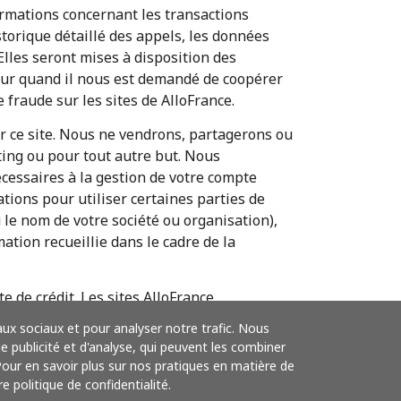
ormations concernant les transactions
storique détaillé des appels, les données
 Elles seront mises à disposition des
ur quand il nous est demandé de coopérer
fraude sur les sites de AlloFrance.
ur ce site. Nous ne vendrons, partagerons ou
ting ou pour tout autre but. Nous
cessaires à la gestion de votre compte
ations pour utiliser certaines parties de
 le nom de votre société ou organisation),
ation recueillie dans le cadre de la
 de crédit. Les sites AlloFrance
 la protection de vos données
aux sociaux et pour analyser notre trafic. Nous
ponsable de la sécurité de vos données ou de
 publicité et d'analyse, qui peuvent les combiner
ite. De même, AlloFrance ne sera pas tenu de
 Pour en savoir plus sur nos pratiques en matière de
 frauduleux. AlloFrance coopérera
e politique de confidentialité.