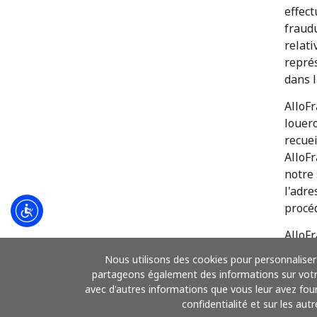
effect
fraudu
relati
repré
dans l
AlloFr
louero
recuei
AlloFr
notre 
l'adre
procé
AlloFr
commu
Nous utilisons des cookies pour personnaliser 
person
partageons également des informations sur votre 
l'usag
avec d'autres informations que vous leur avez fourn
rembou
confidentialité et sur les aut