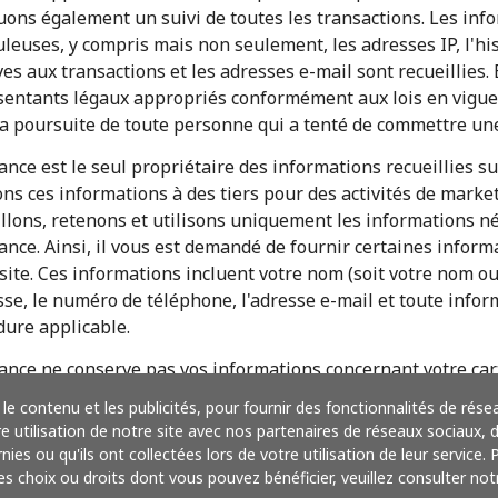
uons également un suivi de toutes les transactions. Les inf
Bonjour!
leuses, y compris mais non seulement, les adresses IP, l'hi
ves aux transactions et les adresses e-mail sont recueillies.
Identifiez-vous ou
INSCRIVEZ-VOUS →
sentants légaux appropriés conformément aux lois en vigue
a poursuite de toute personne qui a tenté de commettre une 
ance est le seul propriétaire des informations recueillies s
ns ces informations à des tiers pour des activités de marke
llons, retenons et utilisons uniquement les informations né
ance. Ainsi, il vous est demandé de fournir certaines inform
site. Ces informations incluent votre nom (soit votre nom ou
sse, le numéro de téléphone, l'adresse e-mail et toute inform
Rappel du mot de passe →
dure applicable.
ance ne conserve pas vos informations concernant votre carte
Login
niquent sous le protocole Secure Socket Layer pour assurer
le contenu et les publicités, pour fournir des fonctionnalités de rése
nelles. De toute façon, AlloFrance ne pourra être tenu res
utilisation de notre site avec nos partenaires de réseaux sociaux, de
e frauduleux de votre carte de crédit lors d'achats sur ce s
ies ou qu'ils ont collectées lors de votre utilisation de leur service.
ou
rser ou d'offrir des compensations lors de ce type d'usage
res choix ou droits dont vous pouvez bénéficier, veuillez consulter notr