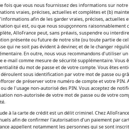
 fois que vous nous fournissez des informations sur notre s
ations vraies, précises, actuelles et complètes et (b) maint
'informations afin de les garder vraies, précises, actuelles 
mation qui est, ou que nous soupçonnons raisonnablement c
lète, AlloFrance peut, sans préavis, suspendre ou interdire 
ation présente ou future de notre site (ou toute partie de ce
se qui ne soit pas évident à deviner, et de le changer régu
Restez en contact pour obtenir nos meilleures
émentaire. En outre, nous vous recommandons d'utiliser un m
offres.
e e-mail comme mesure de sécurité supplémentaire. Vous ê
En créant un compte sur ce site, j'accepte les
entialité du mot de passe et de votre compte. Vous êtes ent
présentes
Conditions générales.
 déroulent sous identification par votre mot de passe ou g
fforcer de préserver votre numéro de compte et votre PIN. A
 ou de l'usage non-autorisé des PIN. Vous acceptez de noti
S'inscrire
lisation non-autorisée de votre mot de passe ou de votre c
té.
ude à la carte de crédit est un délit criminel. Chez AlloFra
uels afin de confirmer l'autorisation d'un paiement par car
rance appellent notamment les personnes qui se sont inscrit