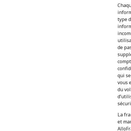
Chaque
inform
type d
infor
incomp
utilis
de pas
suppl
compt
confid
qui se
vous e
du vol
d’uti
sécuri
La fra
et man
AlloF