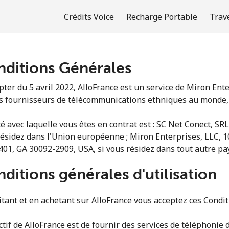
Crédits Voice
Recharge Portable
Trav
ditions Générales
Bienvenue!
ter du 5 avril 2022, AlloFrance est un service de Miron Enter
s fournisseurs de télécommunications ethniques au monde, 
Vous avez déjà un compte?
Connectez-vous →
té avec laquelle vous êtes en contrat est : SC Net Conect, SRL,
résidez dans l'Union européenne ; Miron Enterprises, LLC, 
S'enregistrer avec
401, GA 30092-2909, USA, si vous résidez dans tout autre pa
ditions générales d'utilisation
itant et en achetant sur AlloFrance vous acceptez ces Condi
ou
ctif de AlloFrance est de fournir des services de téléphonie 