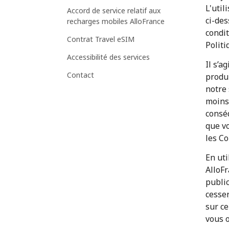
L'util
Accord de service relatif aux
ci-des
recharges mobiles AlloFrance
condit
Contrat Travel eSIM
Politi
Accessibilité des services
Il s’a
Contact
produi
notre 
moins 
conséq
que v
les Co
En uti
AlloFr
public
cesser
sur ce
vous o