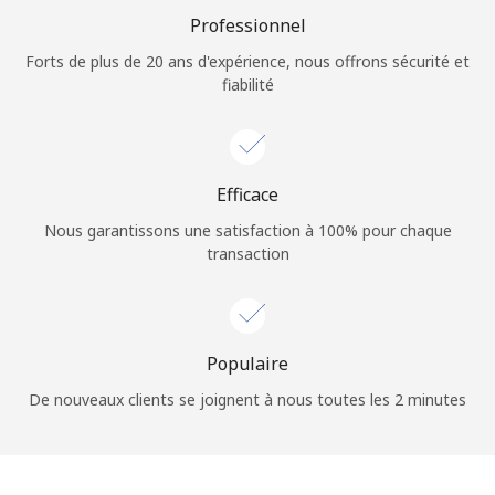
Conditions générales.
Professionnel
Forts de plus de 20 ans d'expérience, nous offrons sécurité et
S'inscrire
fiabilité
Efficace
Bonjour!
Nous garantissons une satisfaction à 100% pour chaque
transaction
Identifiez-vous ou
INSCRIVEZ-VOUS →
Populaire
De nouveaux clients se joignent à nous toutes les 2 minutes
Rappel du mot de passe →