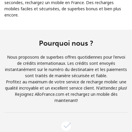
secondes, rechargez un mobile en France. Des recharges
mobiles faciles et sécurisées, de superbes bonus et bien plus
encore.
Pourquoi nous ?
Aucun mot de passe créé
8 caractères minimum
Nous proposons de superbes offres quotidiennes pour l'envoi
Une lettre majuscule et une lettre minuscule
de crédits internationaux. Les crédits sont envoyés
Un numéro
instantanément sur le numéro du destinataire et les paiements
Un caractère spécial
sont traités de manière sécurisée et fiable.
Profitez au maximum de votre service de recharge mobile: une
qualité incroyable et un excellent service client. N'attendez plus!
Rejoignez AlloFrance.com et rechargez un mobile dès
maintenant!
Restez en contact pour obtenir nos meilleures offres.
En créant un compte sur ce site, j'accepte les présentes