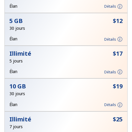
Conditions générales.
Élan
Détails
5 GB
⁦$12⁩
S'inscrire
30 jours
Élan
Détails
Illimité
⁦$17⁩
Bonjour!
5 jours
Identifiez-vous ou
INSCRIVEZ-VOUS →
Élan
Détails
10 GB
⁦$19⁩
30 jours
Élan
Détails
Rappel du mot de passe →
Illimité
⁦$25⁩
7 jours