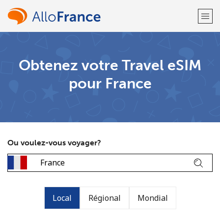
Bienvenue!
Obtenez votre Travel eSIM
pour France
Vous avez déjà un compte?
Connectez-vous →
S'enregistrer avec
Ou voulez-vous voyager?
ou
Local
Régional
Mondial