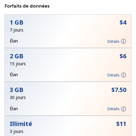
Forfaits de données
1 GB
⁦$4⁩
7 jours
Élan
Détails
Aucun mot de passe créé
2 GB
⁦$6⁩
8 caractères minimum
15 jours
Une lettre majuscule et une lettre minuscule
Un numéro
Élan
Détails
Un caractère spécial
3 GB
⁦$7.50⁩
30 jours
Élan
Détails
Illimité
⁦$11⁩
Restez en contact pour obtenir nos meilleures offres.
3 jours
En créant un compte sur ce site, j'accepte les présentes