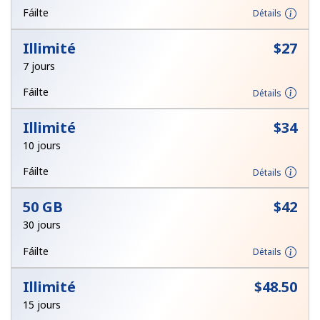
Login
Fáilte
Détails
Illimité
⁦$27⁩
ou
7 jours
Continue avec
Fáilte
Détails
Illimité
⁦$34⁩
10 jours
Fáilte
Détails
50 GB
⁦$42⁩
30 jours
Fáilte
Détails
Illimité
⁦$48.50⁩
15 jours