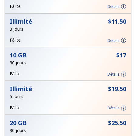
Conditions générales.
Fáilte
Détails
Illimité
⁦$11.50⁩
S'inscrire
3 jours
Fáilte
Détails
10 GB
⁦$17⁩
Bonjour!
30 jours
Identifiez-vous ou
INSCRIVEZ-VOUS →
Fáilte
Détails
Illimité
⁦$19.50⁩
5 jours
Fáilte
Détails
Rappel du mot de passe →
20 GB
⁦$25.50⁩
30 jours