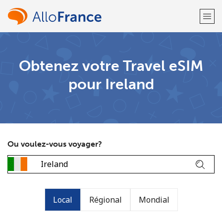
Bienvenue!
Obtenez votre Travel eSIM
pour Ireland
Vous avez déjà un compte?
Connectez-vous →
S'enregistrer avec
Ou voulez-vous voyager?
ou
Local
Régional
Mondial