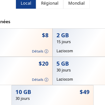
Local
Régional
Mondial
ou
nnées
⁦$8⁩
2 GB
15 jours
Laziocom
Détails
⁦$20⁩
5 GB
30 jours
Laziocom
Détails
Aucun mot de passe créé
10 GB
⁦$49⁩
8 caractères minimum
30 jours
Une lettre majuscule et une lettre minuscule