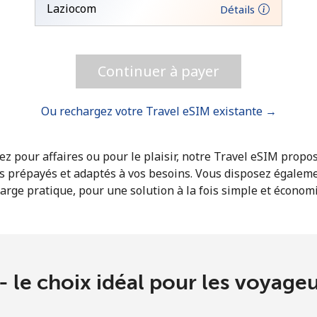
Un numéro
Laziocom
Détails
Un caractère spécial
Continuer à payer
Ou rechargez votre Travel eSIM existante →
Restez en contact pour obtenir nos meilleures
z pour affaires ou pour le plaisir, notre Travel eSIM propo
offres.
s prépayés et adaptés à vos besoins. Vous disposez égalem
En créant un compte sur ce site, j'accepte les
arge pratique, pour une solution à la fois simple et économ
présentes
Conditions générales.
S'inscrire
- le choix idéal pour les voyage