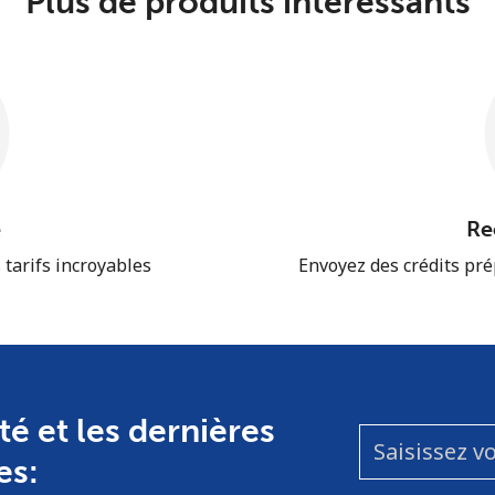
Plus de produits intéressants
e
Re
 tarifs incroyables
Envoyez des crédits pr
té et les dernières
es: