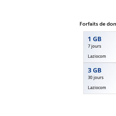
Forfaits de do
1 GB
7 jours
Laziocom
3 GB
30 jours
Laziocom