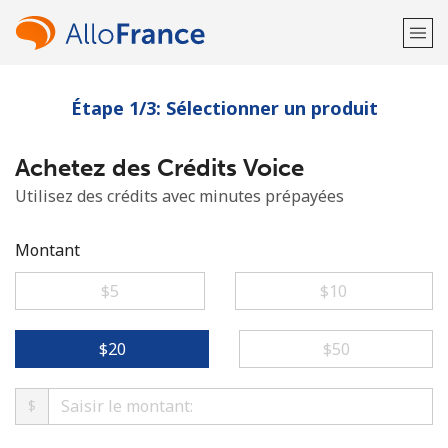
Étape 1/3: Sélectionner un produit
Bienvenue!
Achetez des Crédits Voice
Vous avez déjà un compte?
Connectez-vous →
Utilisez des crédits avec minutes prépayées
S'enregistrer avec
Montant
⁦$5⁩
⁦$10⁩
ou
⁦$20⁩
⁦$50⁩
$