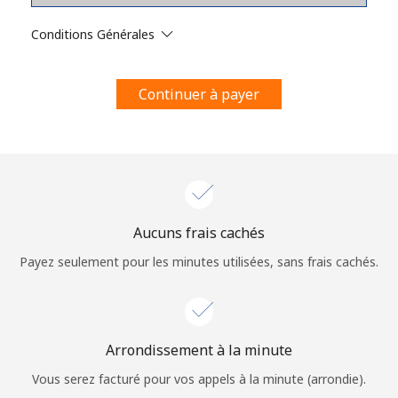
Conditions générales.
Conditions Générales
S'inscrire
Continuer à payer
Bonjour!
Identifiez-vous ou
INSCRIVEZ-VOUS →
Aucuns frais cachés
Payez seulement pour les minutes utilisées, sans frais cachés.
Arrondissement à la minute
Rappel du mot de passe →
Vous serez facturé pour vos appels à la minute (arrondie).