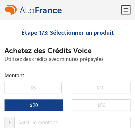
Étape 1/3: Sélectionner un produit
Bienvenue!
Achetez des Crédits Voice
Vous avez déjà un compte?
Connectez-vous →
Utilisez des crédits avec minutes prépayées
S'enregistrer avec
Montant
⁦$5⁩
⁦$10⁩
ou
⁦$20⁩
⁦$50⁩
$