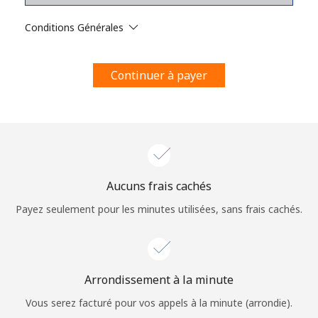
Conditions générales.
Conditions Générales
S'inscrire
Continuer à payer
Bonjour!
Identifiez-vous ou
INSCRIVEZ-VOUS →
Aucuns frais cachés
Payez seulement pour les minutes utilisées, sans frais cachés.
Arrondissement à la minute
Rappel du mot de passe →
Vous serez facturé pour vos appels à la minute (arrondie).