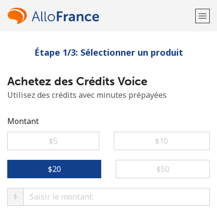
Étape 1/3: Sélectionner un produit
Bienvenue!
Achetez des Crédits Voice
Vous avez déjà un compte?
Connectez-vous →
Utilisez des crédits avec minutes prépayées
S'enregistrer avec
Montant
⁦$5⁩
⁦$10⁩
ou
⁦$20⁩
⁦$50⁩
$