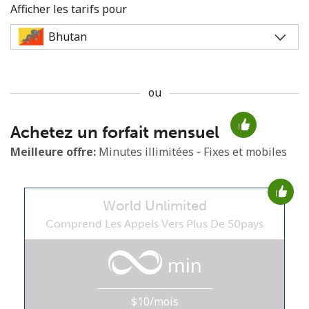
Afficher les tarifs pour
ou
Aucun mot de passe créé
Achetez un forfait mensuel
8 caractères minimum
Une lettre majuscule et une lettre minuscule
Meilleure offre:
Minutes illimitées - Fixes et mobiles
Un numéro
Un caractère spécial
World Unlimited
Comprend Les Appels Vers Plus De 50pays
min
Restez en contact pour obtenir nos meilleures offres.
$10/mois
En créant un compte sur ce site, j'accepte les présentes