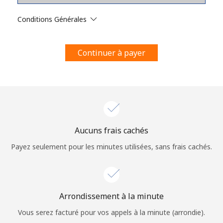
Conditions générales.
Conditions Générales
S'inscrire
Continuer à payer
Bonjour!
Identifiez-vous ou
INSCRIVEZ-VOUS →
Aucuns frais cachés
Payez seulement pour les minutes utilisées, sans frais cachés.
Arrondissement à la minute
Rappel du mot de passe →
Vous serez facturé pour vos appels à la minute (arrondie).