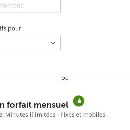
ou
rifs pour
ou
n forfait mensuel
Aucun mot de passe créé
e:
Minutes illimitées - Fixes et mobiles
8 caractères minimum
Une lettre majuscule et une lettre minuscule