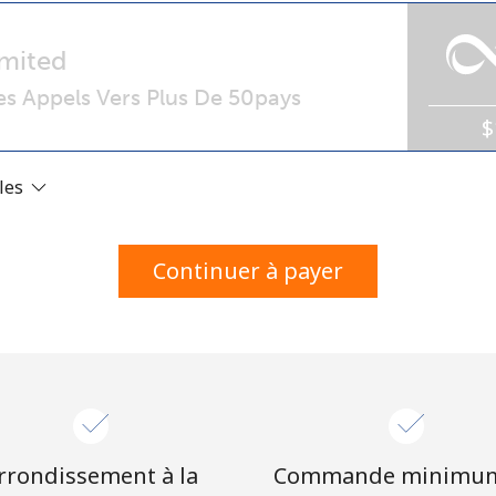
Un numéro
Un caractère spécial
mited
s Appels Vers Plus De 50pays
$
ales
Restez en contact pour obtenir nos meilleures
offres.
Continuer à payer
En créant un compte sur ce site, j'accepte les
présentes
Conditions générales.
S'inscrire
rrondissement à la
Commande minimu