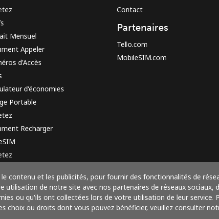
etez
Contact
fs
Partenaires
ait Mensuel
Tello.com
ment Appeler
MobileSIM.com
éros d'Accès
s
ulateur d'économies
ge Portable
etez
ment Recharger
 eSIM
etez
e de fonctionnement
le contenu et les publicités, pour fournir des fonctionnalités de rése
utilisation de notre site avec nos partenaires de réseaux sociaux, de
ies ou qu'ils ont collectées lors de votre utilisation de leur service.
res choix ou droits dont vous pouvez bénéficier, veuillez consulter notr
Payez avec