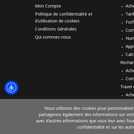
Mon Compte
Ach
Politique de confidentialité et
Tari
d'utilisation de cookies
Forf
Conditions Générales
Com
Qui sommes-nous
Num
App
Calc
Rechar
Ach
Com
Travel
Ach
Mod
Nous utilisons des cookies pour personnaliser 
partageons également des informations sur votre 
avec d'autres informations que vous leur avez fourn
confidentialité et sur les aut