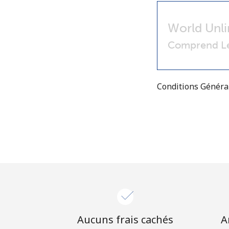
World Unli
Comprend Le
Conditions Génér
Aucuns frais cachés
A