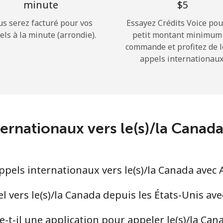
minute
⁦$5⁩
us serez facturé pour vos
Essayez Crédits Voice pou
Bonjour!
els à la minute (arrondie).
petit montant minimum
commande et profitez de 
appels internationaux
Identifiez-vous ou
INSCRIVEZ-VOUS →
ternationaux vers le(s)/la Cana
Rappel du mot de passe →
els internationaux vers le(s)/la Canada avec 
Login
 vers le(s)/la Canada depuis les États-Unis av
-t-il une application pour appeler le(s)/la Can