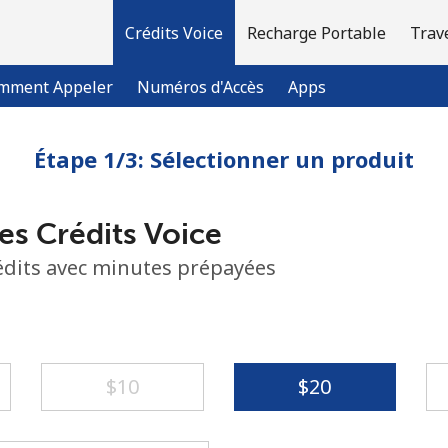
Crédits Voice
Recharge Portable
Trav
mment Appeler
Numéros d'Accès
Apps
Étape 1/3: Sélectionner un produit
Bienvenue!
es Crédits Voice
Vous avez déjà un compte?
Connectez-vous →
rédits avec minutes prépayées
S'enregistrer avec
⁦$10⁩
⁦$20⁩