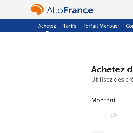
Achetez
Tarifs
Forfait Mensuel
Co
Achetez d
Utilisez des c
Montant
⁦$5⁩