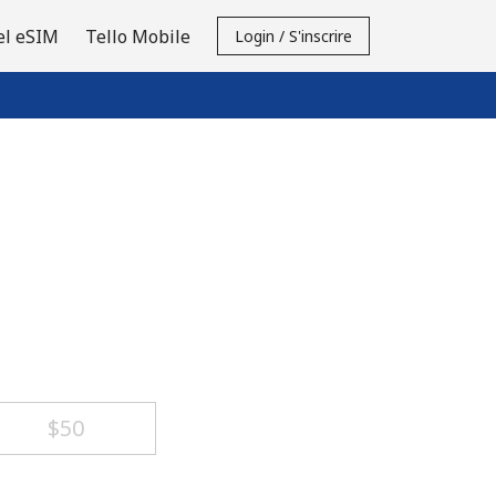
el eSIM
Tello Mobile
Login / S'inscrire
⁦$50⁩