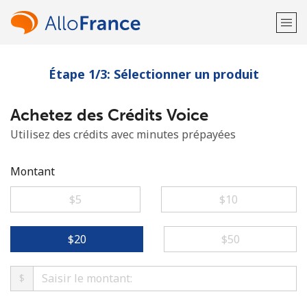
Étape 1/3: Sélectionner un produit
Bienvenue!
Achetez des Crédits Voice
Vous avez déjà un compte?
Connectez-vous →
Utilisez des crédits avec minutes prépayées
S'enregistrer avec
Montant
⁦$5⁩
⁦$10⁩
ou
⁦$20⁩
⁦$50⁩
$