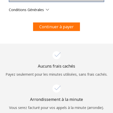
Conditions générales.
Conditions Générales
S'inscrire
Continuer à payer
Bonjour!
Identifiez-vous ou
INSCRIVEZ-VOUS →
Aucuns frais cachés
Payez seulement pour les minutes utilisées, sans frais cachés.
Arrondissement à la minute
Rappel du mot de passe →
Vous serez facturé pour vos appels à la minute (arrondie).