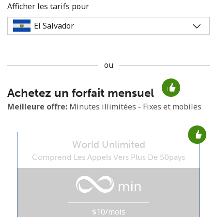
Afficher les tarifs pour
ou
Aucun mot de passe créé
Achetez un forfait mensuel
8 caractères minimum
Une lettre majuscule et une lettre minuscule
Meilleure offre:
Minutes illimitées - Fixes et mobiles
Un numéro
Un caractère spécial
World Unlimited
Comprend Les Appels Vers Plus De 50pays
min
Restez en contact pour obtenir nos meilleures offres.
$10/mois
En créant un compte sur ce site, j'accepte les présentes