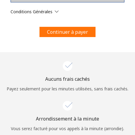
Conditions générales.
Conditions Générales
S'inscrire
Continuer à payer
Bonjour!
Identifiez-vous ou
INSCRIVEZ-VOUS →
Aucuns frais cachés
Payez seulement pour les minutes utilisées, sans frais cachés.
Arrondissement à la minute
Rappel du mot de passe →
Vous serez facturé pour vos appels à la minute (arrondie).