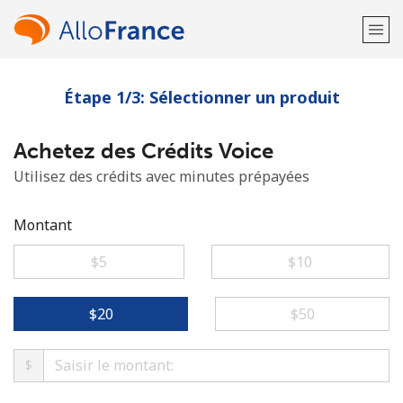
Étape 1/3: Sélectionner un produit
Bienvenue!
Achetez des Crédits Voice
Vous avez déjà un compte?
Connectez-vous →
Utilisez des crédits avec minutes prépayées
S'enregistrer avec
Montant
⁦$5⁩
⁦$10⁩
ou
⁦$20⁩
⁦$50⁩
$