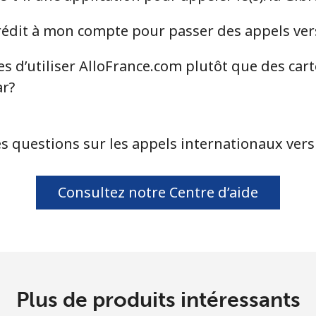
ou
dit à mon compte pour passer des appels vers l
Continue avec
s d’utiliser AlloFrance.com plutôt que des car
ar?
s questions sur les appels internationaux vers l
Consultez notre Centre d’aide
Plus de produits intéressants