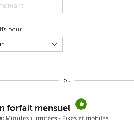
ou
rifs pour
ou
n forfait mensuel
Aucun mot de passe créé
e:
Minutes illimitées - Fixes et mobiles
8 caractères minimum
Une lettre majuscule et une lettre minuscule