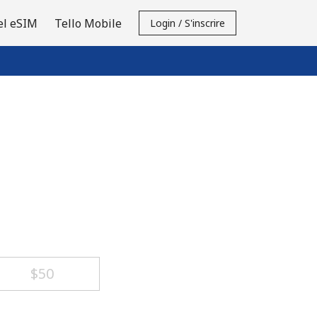
el eSIM
Tello Mobile
Login / S'inscrire
⁦$50⁩