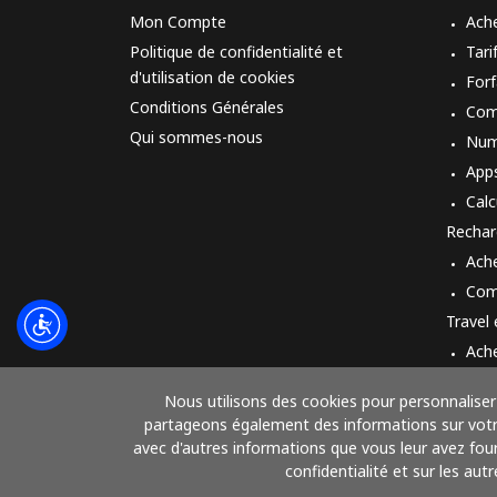
Mon Compte
Ach
Politique de confidentialité et
Tari
d'utilisation de cookies
Forf
Conditions Générales
Com
Qui sommes-nous
Num
App
Calc
Rechar
Ach
Com
Travel
Ach
Mod
Nous utilisons des cookies pour personnaliser 
partageons également des informations sur votre 
avec d'autres informations que vous leur avez fourn
confidentialité et sur les aut