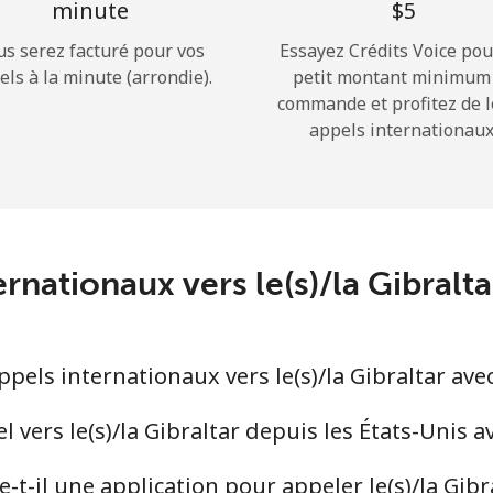
minute
⁦$5⁩
us serez facturé pour vos
Essayez Crédits Voice pou
Bonjour!
els à la minute (arrondie).
petit montant minimum
commande et profitez de 
appels internationaux
Identifiez-vous ou
INSCRIVEZ-VOUS →
ernationaux vers le(s)/la Gibral
Rappel du mot de passe →
els internationaux vers le(s)/la Gibraltar ave
Login
vers le(s)/la Gibraltar depuis les États-Unis 
t-il une application pour appeler le(s)/la Gibr