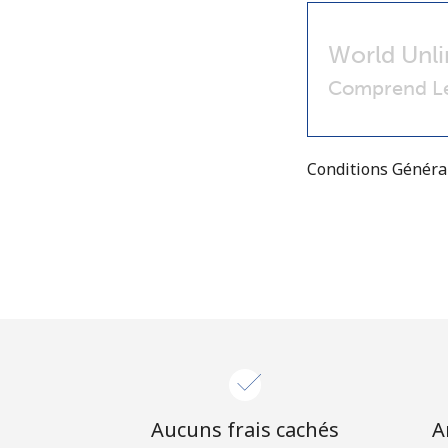
World Unli
Comprend Le
Conditions Génér
Aucuns frais cachés
A