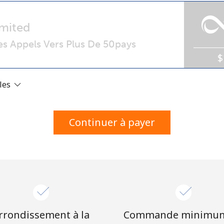
Un numéro
Un caractère spécial
mited
s Appels Vers Plus De 50pays
$
ales
Restez en contact pour obtenir nos meilleures
offres.
Continuer à payer
En créant un compte sur ce site, j'accepte les
présentes
Conditions générales.
S'inscrire
rrondissement à la
Commande minimu