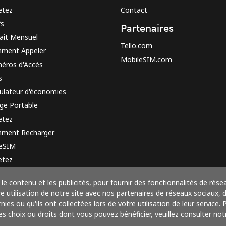
etez
Contact
fs
Partenaires
ait Mensuel
Tello.com
ment Appeler
MobileSIM.com
éros d'Accès
s
ulateur d'économies
ge Portable
etez
ment Recharger
 eSIM
etez
e de fonctionnement
le contenu et les publicités, pour fournir des fonctionnalités de rése
utilisation de notre site avec nos partenaires de réseaux sociaux, de
ies ou qu'ils ont collectées lors de votre utilisation de leur service.
res choix ou droits dont vous pouvez bénéficier, veuillez consulter notr
Payez avec