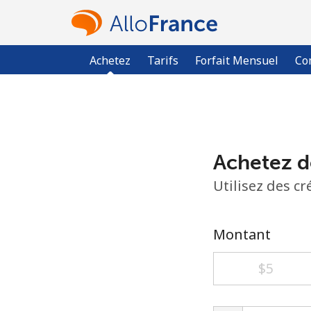
Achetez
Tarifs
Forfait Mensuel
Co
Achetez d
Utilisez des c
Montant
⁦$5⁩