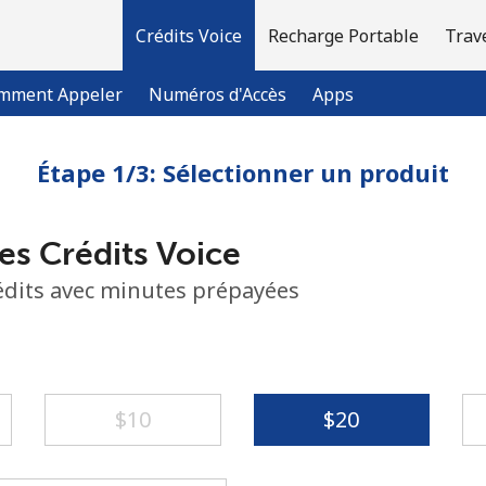
Crédits Voice
Recharge Portable
Trav
mment Appeler
Numéros d'Accès
Apps
Étape 1/3: Sélectionner un produit
Bienvenue!
es Crédits Voice
Vous avez déjà un compte?
Connectez-vous →
rédits avec minutes prépayées
S'enregistrer avec
⁦$10⁩
⁦$20⁩