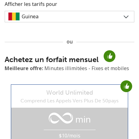
Afficher les tarifs pour
ou
Aucun mot de passe créé
Achetez un forfait mensuel
8 caractères minimum
Une lettre majuscule et une lettre minuscule
Meilleure offre:
Minutes illimitées - Fixes et mobiles
Un numéro
Un caractère spécial
World Unlimited
Comprend Les Appels Vers Plus De 50pays
min
Restez en contact pour obtenir nos meilleures offres.
$10/mois
En créant un compte sur ce site, j'accepte les présentes