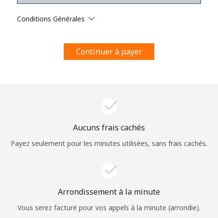
Conditions générales.
Conditions Générales
S'inscrire
Continuer à payer
Bonjour!
Identifiez-vous ou
INSCRIVEZ-VOUS →
Aucuns frais cachés
Payez seulement pour les minutes utilisées, sans frais cachés.
Arrondissement à la minute
Rappel du mot de passe →
Vous serez facturé pour vos appels à la minute (arrondie).