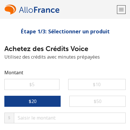
Étape 1/3: Sélectionner un produit
Bienvenue!
Achetez des Crédits Voice
Vous avez déjà un compte?
Connectez-vous →
Utilisez des crédits avec minutes prépayées
S'enregistrer avec
Montant
⁦$5⁩
⁦$10⁩
ou
⁦$20⁩
⁦$50⁩
$