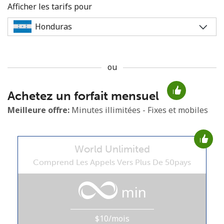
Afficher les tarifs pour
ou
Aucun mot de passe créé
Achetez un forfait mensuel
8 caractères minimum
Une lettre majuscule et une lettre minuscule
Meilleure offre:
Minutes illimitées - Fixes et mobiles
Un numéro
Un caractère spécial
World Unlimited
Comprend Les Appels Vers Plus De 50pays
min
Restez en contact pour obtenir nos meilleures offres.
$10/mois
En créant un compte sur ce site, j'accepte les présentes