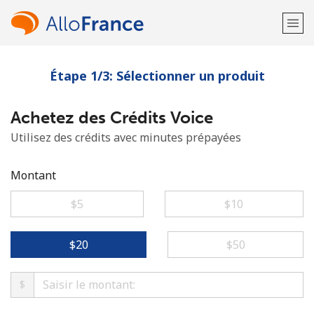
Étape 1/3: Sélectionner un produit
Bienvenue!
Achetez des Crédits Voice
Vous avez déjà un compte?
Connectez-vous →
Utilisez des crédits avec minutes prépayées
S'enregistrer avec
Montant
⁦$5⁩
⁦$10⁩
ou
⁦$20⁩
⁦$50⁩
$