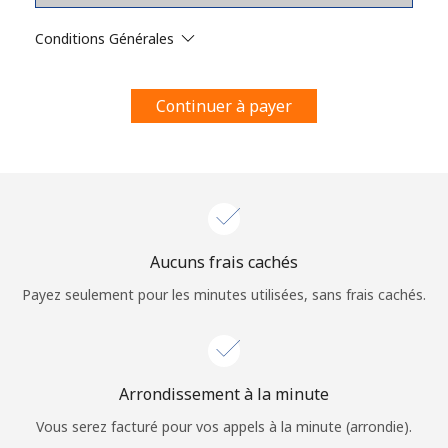
Conditions générales.
Conditions Générales
S'inscrire
Continuer à payer
Bonjour!
Identifiez-vous ou
INSCRIVEZ-VOUS →
Aucuns frais cachés
Payez seulement pour les minutes utilisées, sans frais cachés.
Arrondissement à la minute
Rappel du mot de passe →
Vous serez facturé pour vos appels à la minute (arrondie).