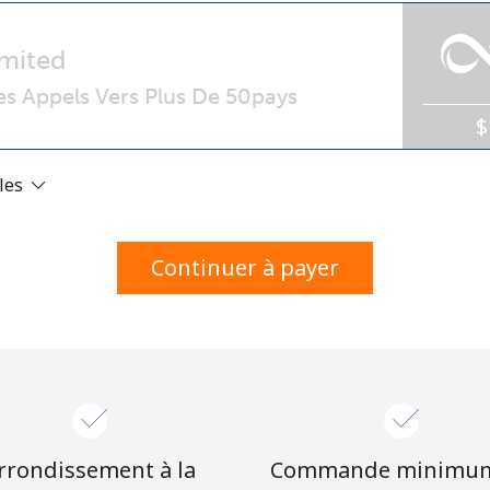
Un numéro
Un caractère spécial
mited
s Appels Vers Plus De 50pays
$
ales
Restez en contact pour obtenir nos meilleures
offres.
Continuer à payer
En créant un compte sur ce site, j'accepte les
présentes
Conditions générales.
S'inscrire
rrondissement à la
Commande minimu