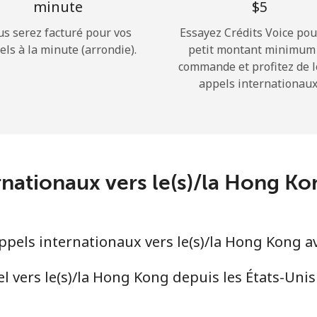
minute
⁦$5⁩
us serez facturé pour vos
Essayez Crédits Voice pou
Bonjour!
els à la minute (arrondie).
petit montant minimum
commande et profitez de 
appels internationaux
Identifiez-vous ou
INSCRIVEZ-VOUS →
ernationaux vers le(s)/la Hong K
Rappel du mot de passe →
els internationaux vers le(s)/la Hong Kong a
Login
 vers le(s)/la Hong Kong depuis les États-Unis