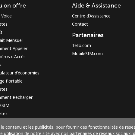
u'on offre
Aide & Assistance
 Voice
Centre d'Assistance
etez
Contact
fs
Partenaires
ait Mensuel
Tello.com
ment Appeler
MobileSIM.com
éros d'Accès
s
ulateur d'économies
ge Portable
etez
ment Recharger
 eSIM
etez
e de fonctionnement
le contenu et les publicités, pour fournir des fonctionnalités de rése
utilisation de notre site avec nos partenaires de réseaux sociaux, de