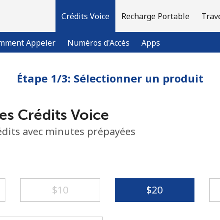
Crédits Voice
Recharge Portable
Trav
mment Appeler
Numéros d'Accès
Apps
Étape 1/3: Sélectionner un produit
Bienvenue!
es Crédits Voice
Vous avez déjà un compte?
Connectez-vous →
rédits avec minutes prépayées
S'enregistrer avec
⁦$10⁩
⁦$20⁩