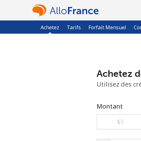
Achetez
Tarifs
Forfait Mensuel
Co
Achetez d
Utilisez des c
Montant
⁦$5⁩