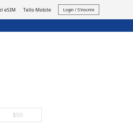
el eSIM
Tello Mobile
Login / S'inscrire
⁦$50⁩