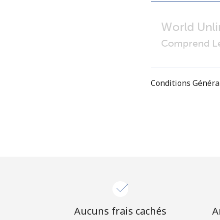
World Unli
Comprend Le
Conditions Génér
Aucuns frais cachés
A