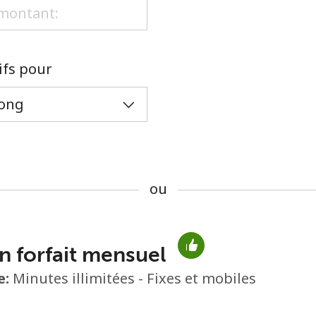
ou
rifs pour
ou
n forfait mensuel
Aucun mot de passe créé
e:
Minutes illimitées - Fixes et mobiles
8 caractères minimum
Une lettre majuscule et une lettre minuscule