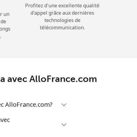
Profitez d'une excellente qualité
d'appel grâce aux dernières
r un
technologies de
 de
télécommunication.
longs
.
sia avec AlloFrance.com
ec AlloFrance.com?
avec