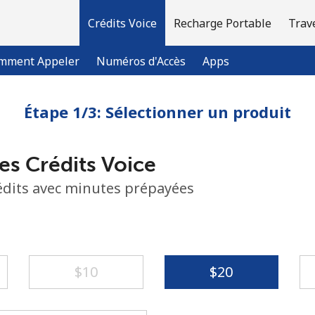
Crédits Voice
Recharge Portable
Trav
mment Appeler
Numéros d'Accès
Apps
Étape 1/3: Sélectionner un produit
Bienvenue!
es Crédits Voice
Vous avez déjà un compte?
Connectez-vous →
rédits avec minutes prépayées
S'enregistrer avec
⁦$10⁩
⁦$20⁩