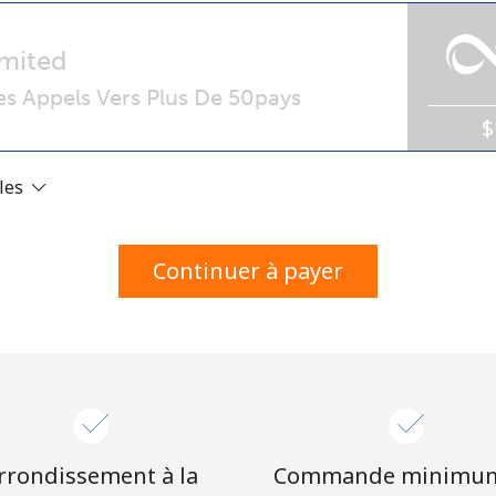
Un numéro
Un caractère spécial
mited
s Appels Vers Plus De 50pays
$
ales
Restez en contact pour obtenir nos meilleures
offres.
Continuer à payer
En créant un compte sur ce site, j'accepte les
présentes
Conditions générales.
S'inscrire
rrondissement à la
Commande minimu