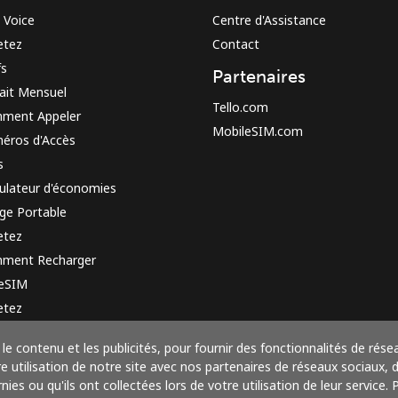
 Voice
Centre d'Assistance
etez
Contact
fs
Partenaires
ait Mensuel
Tello.com
ment Appeler
MobileSIM.com
éros d'Accès
s
ulateur d'économies
ge Portable
etez
ment Recharger
 eSIM
etez
e de fonctionnement
le contenu et les publicités, pour fournir des fonctionnalités de rése
utilisation de notre site avec nos partenaires de réseaux sociaux, de
ies ou qu'ils ont collectées lors de votre utilisation de leur service.