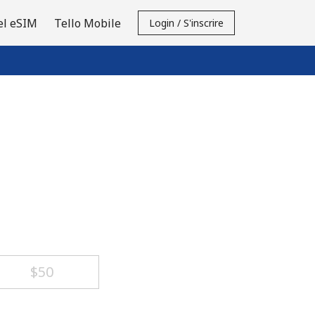
el eSIM
Tello Mobile
Login / S'inscrire
⁦$50⁩