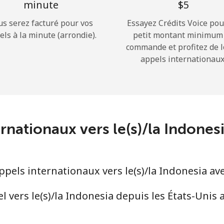
minute
⁦$5⁩
us serez facturé pour vos
Essayez Crédits Voice pou
Bonjour!
els à la minute (arrondie).
petit montant minimum
commande et profitez de 
appels internationaux
Identifiez-vous ou
INSCRIVEZ-VOUS →
ernationaux vers le(s)/la Indone
Rappel du mot de passe →
els internationaux vers le(s)/la Indonesia av
Login
vers le(s)/la Indonesia depuis les États-Unis 