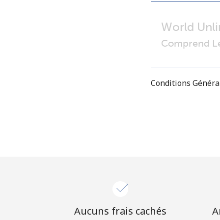
World Unli
Comprend Le
Conditions Génér
Aucuns frais cachés
A