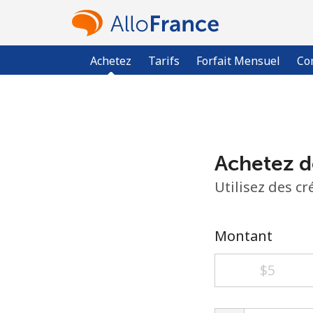
Achetez
Tarifs
Forfait Mensuel
Co
Achetez d
Utilisez des c
Montant
⁦$5⁩