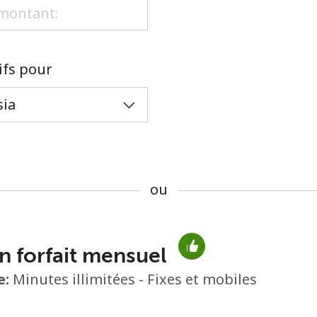
ou
rifs pour
ou
n forfait mensuel
Aucun mot de passe créé
e:
Minutes illimitées - Fixes et mobiles
8 caractères minimum
Une lettre majuscule et une lettre minuscule