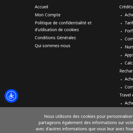
Accueil
Crédits
Mon Compte
Ach
Politique de confidentialité et
Tari
d'utilisation de cookies
Forf
Conditions Générales
Com
Qui sommes-nous
Num
App
Calc
Rechar
Ach
Com
Travel
Ach
Mod
Nous utilisons des cookies pour personnaliser 
partageons également des informations sur votre 
avec d'autres informations que vous leur avez fourn