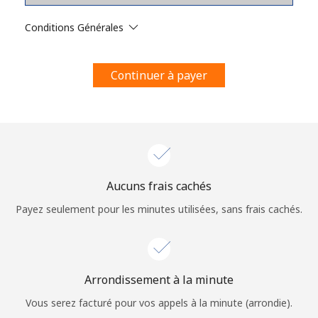
Conditions générales.
Conditions Générales
S'inscrire
Continuer à payer
Bonjour!
Identifiez-vous ou
INSCRIVEZ-VOUS →
Aucuns frais cachés
Payez seulement pour les minutes utilisées, sans frais cachés.
Arrondissement à la minute
Rappel du mot de passe →
Vous serez facturé pour vos appels à la minute (arrondie).