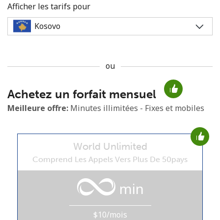
Afficher les tarifs pour
ou
Aucun mot de passe créé
Achetez un forfait mensuel
8 caractères minimum
Une lettre majuscule et une lettre minuscule
Meilleure offre:
Minutes illimitées - Fixes et mobiles
Un numéro
Un caractère spécial
World Unlimited
Comprend Les Appels Vers Plus De 50pays
min
Restez en contact pour obtenir nos meilleures offres.
$10/mois
En créant un compte sur ce site, j'accepte les présentes