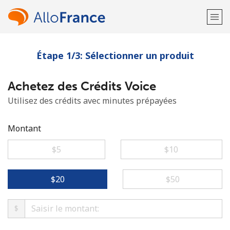
Étape 1/3: Sélectionner un produit
Bienvenue!
Achetez des Crédits Voice
Vous avez déjà un compte?
Connectez-vous →
Utilisez des crédits avec minutes prépayées
S'enregistrer avec
Montant
⁦$5⁩
⁦$10⁩
ou
⁦$20⁩
⁦$50⁩
$