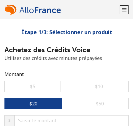
Étape 1/3: Sélectionner un produit
Bienvenue!
Achetez des Crédits Voice
Vous avez déjà un compte?
Connectez-vous →
Utilisez des crédits avec minutes prépayées
S'enregistrer avec
Montant
⁦$5⁩
⁦$10⁩
ou
⁦$20⁩
⁦$50⁩
$