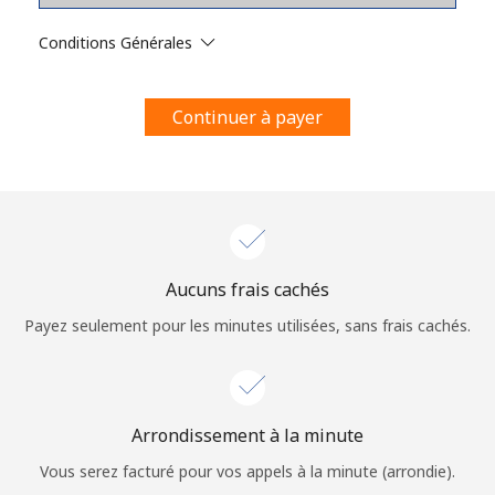
Conditions générales.
Conditions Générales
S'inscrire
Continuer à payer
Bonjour!
Identifiez-vous ou
INSCRIVEZ-VOUS →
Aucuns frais cachés
Payez seulement pour les minutes utilisées, sans frais cachés.
Arrondissement à la minute
Rappel du mot de passe →
Vous serez facturé pour vos appels à la minute (arrondie).