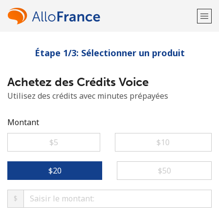
Étape 1/3: Sélectionner un produit
Bienvenue!
Achetez des Crédits Voice
Vous avez déjà un compte?
Connectez-vous →
Utilisez des crédits avec minutes prépayées
S'enregistrer avec
Montant
⁦$5⁩
⁦$10⁩
ou
⁦$20⁩
⁦$50⁩
$