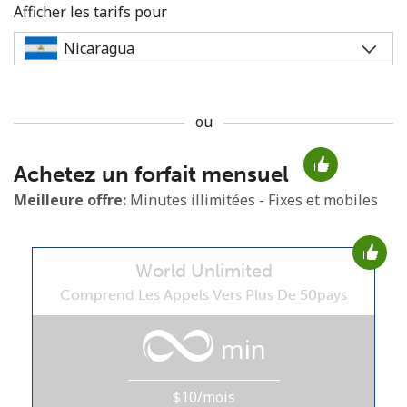
Afficher les tarifs pour
ou
Aucun mot de passe créé
Achetez un forfait mensuel
8 caractères minimum
Une lettre majuscule et une lettre minuscule
Meilleure offre:
Minutes illimitées - Fixes et mobiles
Un numéro
Un caractère spécial
World Unlimited
Comprend Les Appels Vers Plus De 50pays
min
Restez en contact pour obtenir nos meilleures offres.
$10/mois
En créant un compte sur ce site, j'accepte les présentes