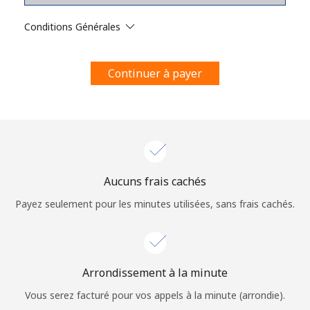
Conditions générales.
Conditions Générales
S'inscrire
Continuer à payer
Bonjour!
Identifiez-vous ou
INSCRIVEZ-VOUS →
Aucuns frais cachés
Payez seulement pour les minutes utilisées, sans frais cachés.
Arrondissement à la minute
Rappel du mot de passe →
Vous serez facturé pour vos appels à la minute (arrondie).