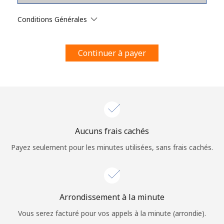
Conditions générales.
Conditions Générales
S'inscrire
Continuer à payer
Bonjour!
Identifiez-vous ou
INSCRIVEZ-VOUS →
Aucuns frais cachés
Payez seulement pour les minutes utilisées, sans frais cachés.
Arrondissement à la minute
Rappel du mot de passe →
Vous serez facturé pour vos appels à la minute (arrondie).