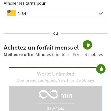
Afficher les tarifs pour
ou
Aucun mot de passe créé
Achetez un forfait mensuel
8 caractères minimum
Une lettre majuscule et une lettre minuscule
Meilleure offre:
Minutes illimitées - Fixes et mobiles
Un numéro
Un caractère spécial
World Unlimited
Comprend Les Appels Vers Plus De 50pays
min
Restez en contact pour obtenir nos meilleures offres.
$10/mois
En créant un compte sur ce site, j'accepte les présentes