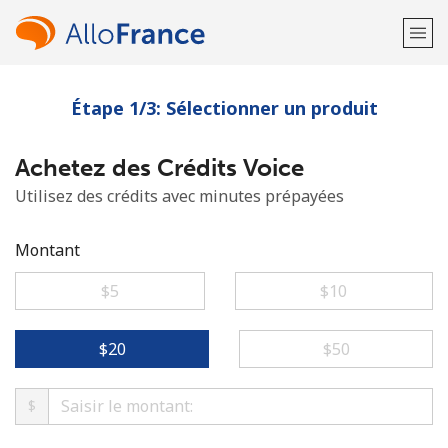
Étape 1/3: Sélectionner un produit
Bienvenue!
Achetez des Crédits Voice
Vous avez déjà un compte?
Connectez-vous →
Utilisez des crédits avec minutes prépayées
S'enregistrer avec
Montant
⁦$5⁩
⁦$10⁩
ou
⁦$20⁩
⁦$50⁩
$