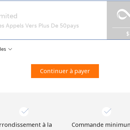
Un numéro
Un caractère spécial
mited
s Appels Vers Plus De 50pays
$
ales
Restez en contact pour obtenir nos meilleures
offres.
Continuer à payer
En créant un compte sur ce site, j'accepte les
présentes
Conditions générales.
S'inscrire
rrondissement à la
Commande minimu