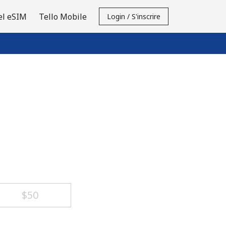
el eSIM
Tello Mobile
Login / S'inscrire
⁦$50⁩