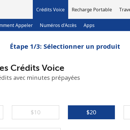
Crédits Voice
Recharge Portable
Trav
mment Appeler
Numéros d'Accès
Apps
Étape 1/3: Sélectionner un produit
Bienvenue!
es Crédits Voice
Vous avez déjà un compte?
Connectez-vous →
rédits avec minutes prépayées
S'enregistrer avec
⁦$10⁩
⁦$20⁩