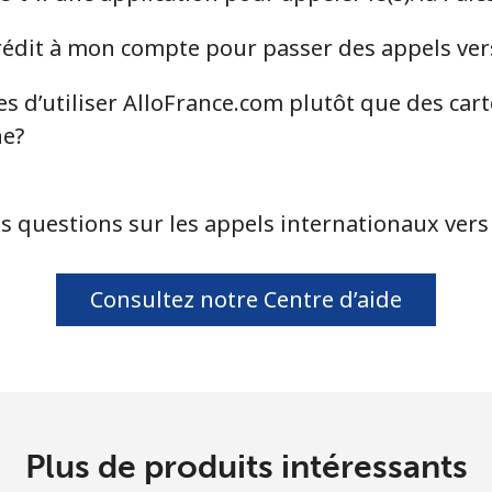
ou
dit à mon compte pour passer des appels vers l
Continue avec
s d’utiliser AlloFrance.com plutôt que des car
ne?
s questions sur les appels internationaux vers l
Consultez notre Centre d’aide
Plus de produits intéressants