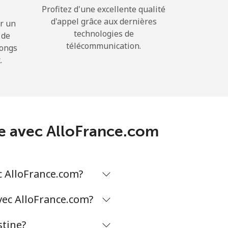
Profitez d'une excellente qualité
d'appel grâce aux dernières
r un
technologies de
 de
télécommunication.
longs
.
ine avec AlloFrance.com
c AlloFrance.com?
avec AlloFrance.com?
stine?