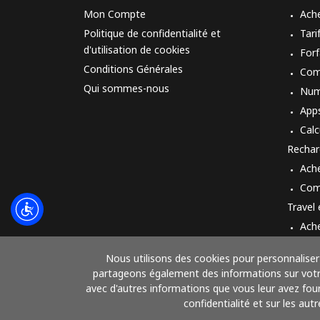
Mon Compte
Ach
Politique de confidentialité et
Tari
d'utilisation de cookies
Forf
Conditions Générales
Com
Qui sommes-nous
Num
App
Calc
Rechar
Ach
Com
Travel
Ach
Mod
Nous utilisons des cookies pour personnaliser 
partageons également des informations sur votre 
avec d'autres informations que vous leur avez fourn
confidentialité et sur les aut