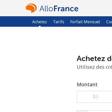
Achetez
Tarifs
Forfait Mensuel
Co
Achetez d
Utilisez des c
Montant
⁦$5⁩