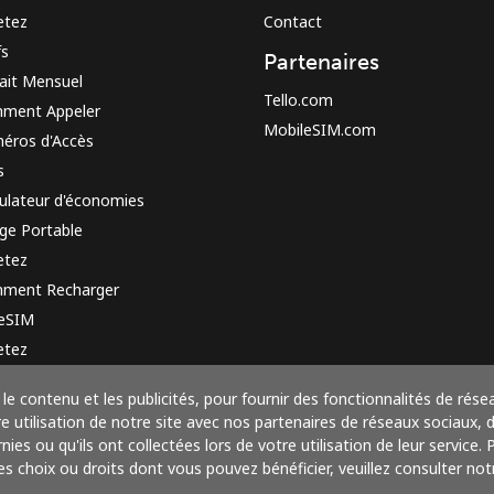
etez
Contact
fs
Partenaires
ait Mensuel
Tello.com
ment Appeler
MobileSIM.com
éros d'Accès
s
ulateur d'économies
ge Portable
etez
ment Recharger
 eSIM
etez
e de fonctionnement
le contenu et les publicités, pour fournir des fonctionnalités de rése
utilisation de notre site avec nos partenaires de réseaux sociaux, de
ies ou qu'ils ont collectées lors de votre utilisation de leur service.
res choix ou droits dont vous pouvez bénéficier, veuillez consulter notr
Payez avec