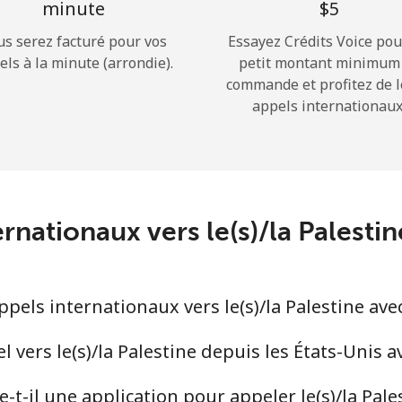
minute
⁦$5⁩
us serez facturé pour vos
Essayez Crédits Voice pou
Bonjour!
els à la minute (arrondie).
petit montant minimum
commande et profitez de 
appels internationaux
Identifiez-vous ou
INSCRIVEZ-VOUS →
ernationaux vers le(s)/la Palest
Rappel du mot de passe →
els internationaux vers le(s)/la Palestine ave
Login
vers le(s)/la Palestine depuis les États-Unis 
t-il une application pour appeler le(s)/la Pale