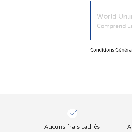
World Unli
Comprend Le
Conditions Génér
Aucuns frais cachés
A