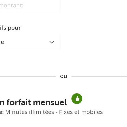
ou
rifs pour
ou
n forfait mensuel
Aucun mot de passe créé
e:
Minutes illimitées - Fixes et mobiles
8 caractères minimum
Une lettre majuscule et une lettre minuscule