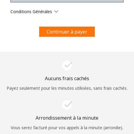
Conditions générales.
Conditions Générales
S'inscrire
Continuer à payer
Bonjour!
Identifiez-vous ou
INSCRIVEZ-VOUS →
Aucuns frais cachés
Payez seulement pour les minutes utilisées, sans frais cachés.
Arrondissement à la minute
Rappel du mot de passe →
Vous serez facturé pour vos appels à la minute (arrondie).