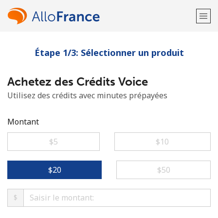
Étape 1/3: Sélectionner un produit
Bienvenue!
Achetez des Crédits Voice
Vous avez déjà un compte?
Connectez-vous →
Utilisez des crédits avec minutes prépayées
S'enregistrer avec
Montant
⁦$5⁩
⁦$10⁩
ou
⁦$20⁩
⁦$50⁩
$