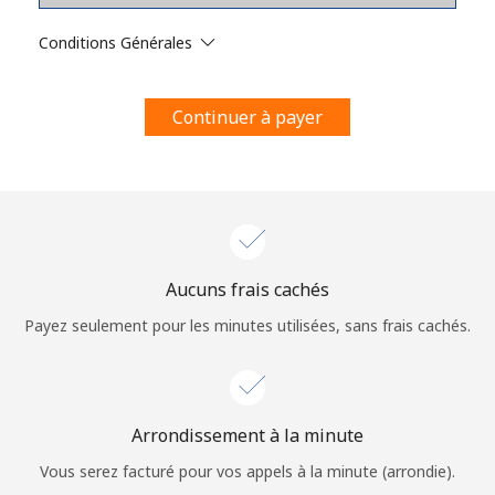
Conditions générales.
Conditions Générales
S'inscrire
Continuer à payer
Bonjour!
Identifiez-vous ou
INSCRIVEZ-VOUS →
Aucuns frais cachés
Payez seulement pour les minutes utilisées, sans frais cachés.
Arrondissement à la minute
Rappel du mot de passe →
Vous serez facturé pour vos appels à la minute (arrondie).