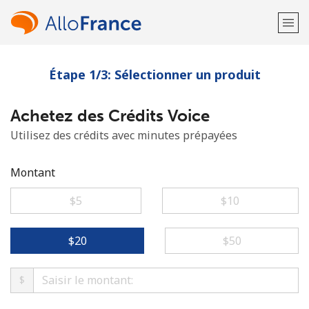
Étape 1/3: Sélectionner un produit
Bienvenue!
Achetez des Crédits Voice
Vous avez déjà un compte?
Connectez-vous →
Utilisez des crédits avec minutes prépayées
S'enregistrer avec
Montant
⁦$5⁩
⁦$10⁩
ou
⁦$20⁩
⁦$50⁩
$