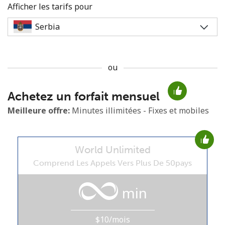
Afficher les tarifs pour
ou
Aucun mot de passe créé
Achetez un forfait mensuel
8 caractères minimum
Une lettre majuscule et une lettre minuscule
Meilleure offre:
Minutes illimitées - Fixes et mobiles
Un numéro
Un caractère spécial
World Unlimited
Comprend Les Appels Vers Plus De 50pays
min
Restez en contact pour obtenir nos meilleures offres.
$10/mois
En créant un compte sur ce site, j'accepte les présentes