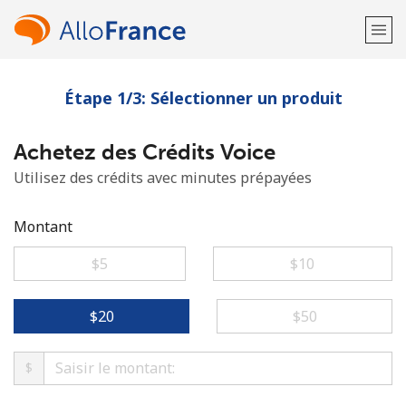
Étape 1/3: Sélectionner un produit
Bienvenue!
Achetez des Crédits Voice
Vous avez déjà un compte?
Connectez-vous →
Utilisez des crédits avec minutes prépayées
S'enregistrer avec
Montant
⁦$5⁩
⁦$10⁩
ou
⁦$20⁩
⁦$50⁩
$