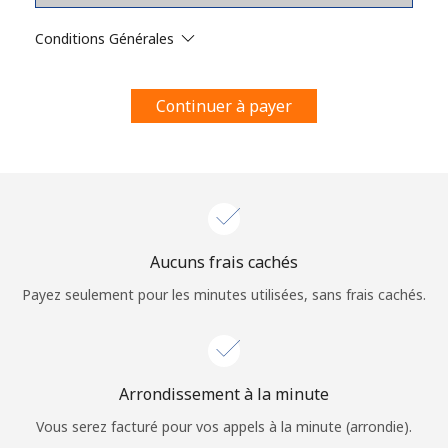
Conditions générales.
Conditions Générales
S'inscrire
Continuer à payer
Bonjour!
Identifiez-vous ou
INSCRIVEZ-VOUS →
Aucuns frais cachés
Payez seulement pour les minutes utilisées, sans frais cachés.
Arrondissement à la minute
Rappel du mot de passe →
Vous serez facturé pour vos appels à la minute (arrondie).