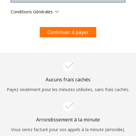
Conditions générales.
Conditions Générales
S'inscrire
Continuer à payer
Bonjour!
Identifiez-vous ou
INSCRIVEZ-VOUS →
Aucuns frais cachés
Payez seulement pour les minutes utilisées, sans frais cachés.
Arrondissement à la minute
Rappel du mot de passe →
Vous serez facturé pour vos appels à la minute (arrondie).