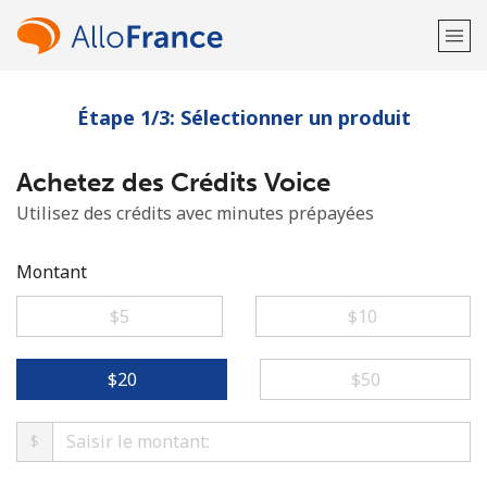
Étape 1/3: Sélectionner un produit
Bienvenue!
Achetez des Crédits Voice
Vous avez déjà un compte?
Connectez-vous →
Utilisez des crédits avec minutes prépayées
S'enregistrer avec
Montant
⁦$5⁩
⁦$10⁩
ou
⁦$20⁩
⁦$50⁩
$