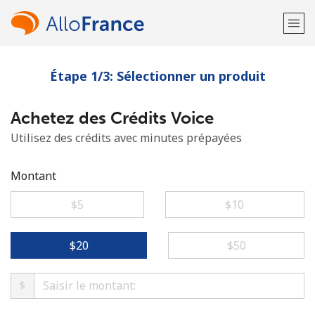
Étape 1/3: Sélectionner un produit
Bienvenue!
Achetez des Crédits Voice
Vous avez déjà un compte?
Connectez-vous →
Utilisez des crédits avec minutes prépayées
S'enregistrer avec
Montant
⁦$5⁩
⁦$10⁩
ou
⁦$20⁩
⁦$50⁩
$