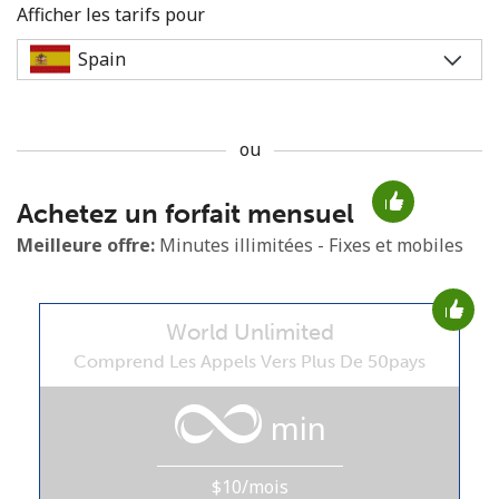
Afficher les tarifs pour
ou
Aucun mot de passe créé
Achetez un forfait mensuel
8 caractères minimum
Une lettre majuscule et une lettre minuscule
Meilleure offre:
Minutes illimitées - Fixes et mobiles
Un numéro
Un caractère spécial
World Unlimited
Comprend Les Appels Vers Plus De 50pays
min
Restez en contact pour obtenir nos meilleures offres.
$10/mois
En créant un compte sur ce site, j'accepte les présentes