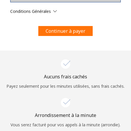
Conditions générales.
Conditions Générales
S'inscrire
Continuer à payer
Bonjour!
Identifiez-vous ou
INSCRIVEZ-VOUS →
Aucuns frais cachés
Payez seulement pour les minutes utilisées, sans frais cachés.
Arrondissement à la minute
Rappel du mot de passe →
Vous serez facturé pour vos appels à la minute (arrondie).