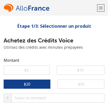
Étape 1/3: Sélectionner un produit
Bienvenue!
Achetez des Crédits Voice
Vous avez déjà un compte?
Connectez-vous →
Utilisez des crédits avec minutes prépayées
S'enregistrer avec
Montant
⁦$5⁩
⁦$10⁩
ou
⁦$20⁩
⁦$50⁩
$