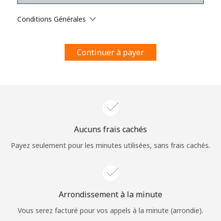
Conditions générales.
Conditions Générales
S'inscrire
Continuer à payer
Bonjour!
Identifiez-vous ou
INSCRIVEZ-VOUS →
Aucuns frais cachés
Payez seulement pour les minutes utilisées, sans frais cachés.
Arrondissement à la minute
Rappel du mot de passe →
Vous serez facturé pour vos appels à la minute (arrondie).