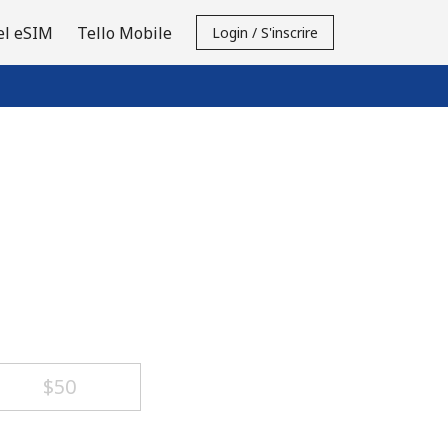
el eSIM
Tello Mobile
Login / S'inscrire
⁦$50⁩