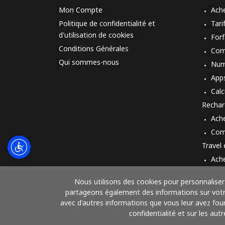
Mon Compte
Ach
Politique de confidentialité et
Tari
d'utilisation de cookies
Forf
Conditions Générales
Com
Qui sommes-nous
Num
App
Calc
Rechar
Ach
Com
Travel
Ach
Mod
Nous utilisons des cookies pour personnaliser 
partageons également des informations sur votre 
avec d'autres informations que vous leur avez fourn
confidentialité et sur les aut