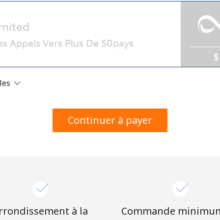
Un numéro
Un caractère spécial
mited
s Appels Vers Plus De 50pays
$
ales
Restez en contact pour obtenir nos meilleures
offres.
Continuer à payer
En créant un compte sur ce site, j'accepte les
présentes
Conditions générales.
S'inscrire
rrondissement à la
Commande minimu