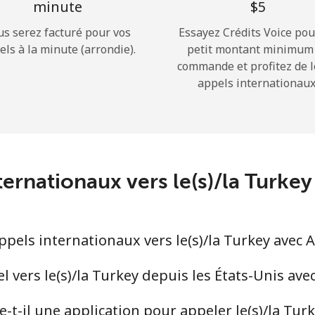
minute
⁦$5⁩
us serez facturé pour vos
Essayez Crédits Voice pou
Bonjour!
els à la minute (arrondie).
petit montant minimum
commande et profitez de 
appels internationaux
Identifiez-vous ou
INSCRIVEZ-VOUS →
ternationaux vers le(s)/la Turk
Rappel du mot de passe →
els internationaux vers le(s)/la Turkey avec 
Login
 vers le(s)/la Turkey depuis les États-Unis ave
t-il une application pour appeler le(s)/la Tur