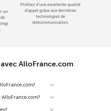
Profitez d'une excellente qualité
d'appel grâce aux dernières
r un
technologies de
 de
télécommunication.
longs
.
ey avec AlloFrance.com
AlloFrance.com?
c AlloFrance.com?
key?