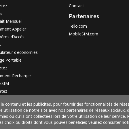
etez
Contact
fs
Partenaires
ait Mensuel
Tello.com
ment Appeler
MobileSIM.com
éros d'Accès
s
ulateur d'économies
ge Portable
etez
ment Recharger
 eSIM
etez
e de fonctionnement
le contenu et les publicités, pour fournir des fonctionnalités de rése
utilisation de notre site avec nos partenaires de réseaux sociaux, de
ies ou qu'ils ont collectées lors de votre utilisation de leur service.
res choix ou droits dont vous pouvez bénéficier, veuillez consulter notr
Payez avec