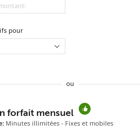
ou
rifs pour
ou
n forfait mensuel
Aucun mot de passe créé
e:
Minutes illimitées - Fixes et mobiles
8 caractères minimum
Une lettre majuscule et une lettre minuscule