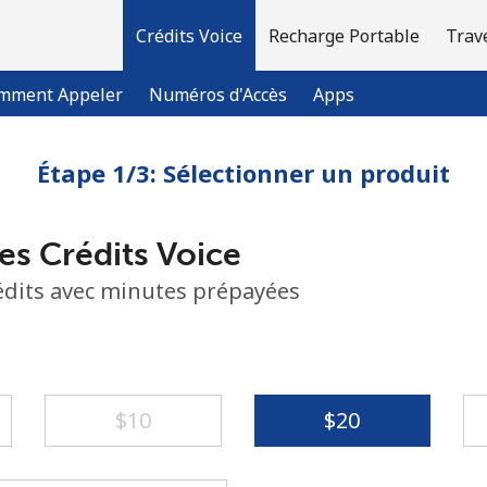
Crédits Voice
Recharge Portable
Trav
mment Appeler
Numéros d'Accès
Apps
Étape 1/3: Sélectionner un produit
Bienvenue!
es Crédits Voice
Vous avez déjà un compte?
Connectez-vous →
rédits avec minutes prépayées
S'enregistrer avec
⁦$10⁩
⁦$20⁩