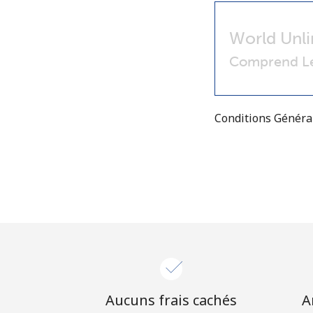
World Unli
Comprend Le
Conditions Génér
Aucuns frais cachés
A