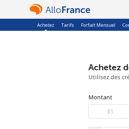
Achetez
Tarifs
Forfait Mensuel
Co
Achetez d
Utilisez des c
Montant
⁦$5⁩