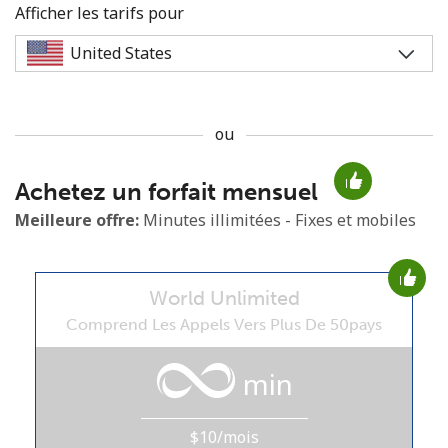
Afficher les tarifs pour
ou
Aucun mot de passe créé
Achetez un forfait mensuel
8 caractères minimum
Une lettre majuscule et une lettre minuscule
Meilleure offre:
Minutes illimitées - Fixes et mobiles
Un numéro
Un caractère spécial
World Unlimited
Comprend Les Appels Vers Plus De 50pays
min
Restez en contact pour obtenir nos meilleures offres.
$10/mois
En créant un compte sur ce site, j'accepte les présentes