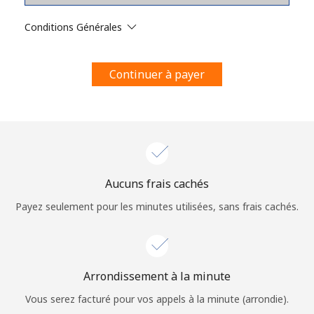
Conditions générales.
Conditions Générales
S'inscrire
Continuer à payer
Bonjour!
Identifiez-vous ou
INSCRIVEZ-VOUS →
Aucuns frais cachés
Payez seulement pour les minutes utilisées, sans frais cachés.
Arrondissement à la minute
Rappel du mot de passe →
Vous serez facturé pour vos appels à la minute (arrondie).