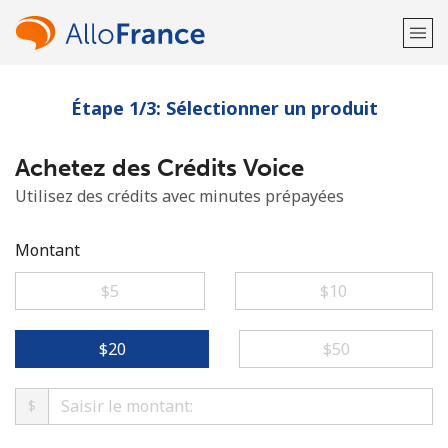
Étape 1/3: Sélectionner un produit
Bienvenue!
Achetez des Crédits Voice
Vous avez déjà un compte?
Connectez-vous →
Utilisez des crédits avec minutes prépayées
S'enregistrer avec
Montant
⁦$5⁩
⁦$10⁩
ou
⁦$20⁩
⁦$50⁩
$