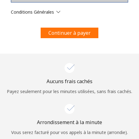
Conditions générales.
Conditions Générales
S'inscrire
Continuer à payer
Bonjour!
Identifiez-vous ou
INSCRIVEZ-VOUS →
Aucuns frais cachés
Payez seulement pour les minutes utilisées, sans frais cachés.
Arrondissement à la minute
Rappel du mot de passe →
Vous serez facturé pour vos appels à la minute (arrondie).