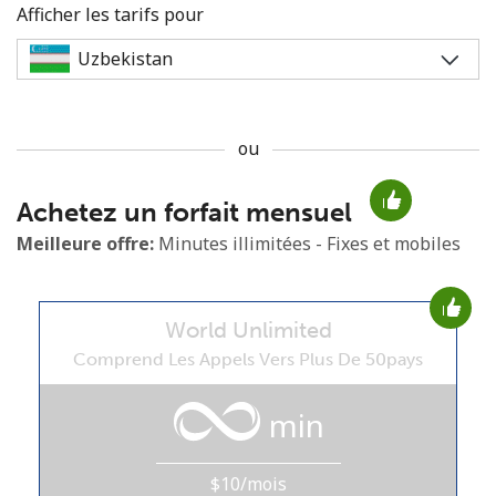
Afficher les tarifs pour
ou
Aucun mot de passe créé
Achetez un forfait mensuel
8 caractères minimum
Une lettre majuscule et une lettre minuscule
Meilleure offre:
Minutes illimitées - Fixes et mobiles
Un numéro
Un caractère spécial
World Unlimited
Comprend Les Appels Vers Plus De 50pays
min
Restez en contact pour obtenir nos meilleures offres.
$10/mois
En créant un compte sur ce site, j'accepte les présentes