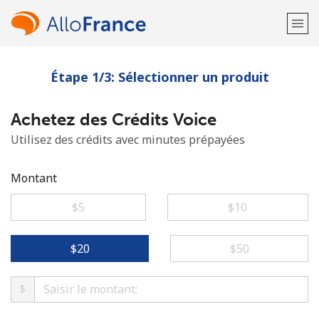
Étape 1/3: Sélectionner un produit
Bienvenue!
Achetez des Crédits Voice
Vous avez déjà un compte?
Connectez-vous →
Utilisez des crédits avec minutes prépayées
S'enregistrer avec
Montant
⁦$5⁩
⁦$10⁩
ou
⁦$20⁩
⁦$50⁩
$