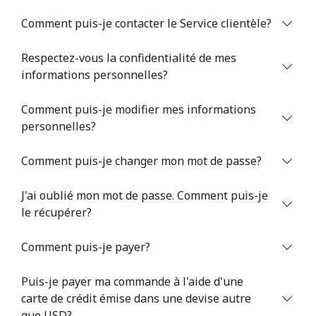
Comment puis-je contacter le Service clientèle?
Respectez-vous la confidentialité de mes
informations personnelles?
Comment puis-je modifier mes informations
Aucun mot de passe créé
personnelles?
8 caractères minimum
Une lettre majuscule et une lettre minuscule
Comment puis-je changer mon mot de passe?
Un numéro
Un caractère spécial
J'ai oublié mon mot de passe. Comment puis-je
le récupérer?
Comment puis-je payer?
Puis-je payer ma commande à l'aide d'une
Restez en contact pour obtenir nos meilleures offres.
carte de crédit émise dans une devise autre
En créant un compte sur ce site, j'accepte les présentes
que USD?