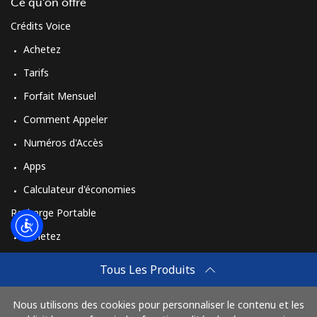
Login
Ce qu'on offre
Crédits Voice
ou
Achetez
Tarifs
Continue avec
Forfait Mensuel
Comment Appeler
Numéros d'Accès
Apps
Calculateur d'économies
Recharge Portable
Achetez
Comment Recharger
Tous Les Produits
Travel eSIM
Nous utilisons des cookies pour personnaliser le contenu et les
Achetez