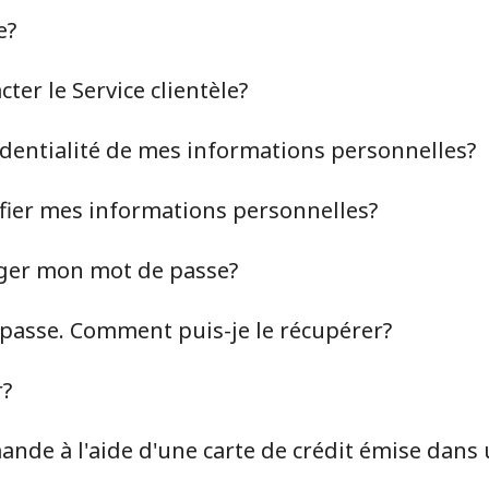
e?
er le Service clientèle?
identialité de mes informations personnelles?
ier mes informations personnelles?
ger mon mot de passe?
 passe. Comment puis-je le récupérer?
Aucun mot de passe créé
r?
8 caractères minimum
Une lettre majuscule et une lettre minuscule
nde à l'aide d'une carte de crédit émise dans 
Un numéro
Un caractère spécial