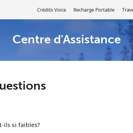
Crédits Voice
Recharge Portable
Trav
Centre d'Assistance
Bienvenue!
Vous avez déjà un compte?
Connectez-vous →
uestions
S'enregistrer avec
-ils si faibles?
ou