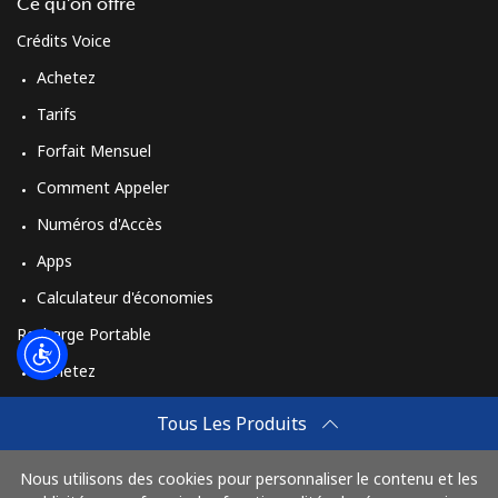
Login
Ce qu'on offre
Crédits Voice
ou
Achetez
Tarifs
Continue avec
Forfait Mensuel
Comment Appeler
Numéros d'Accès
Apps
Calculateur d'économies
Recharge Portable
Achetez
Comment Recharger
Tous Les Produits
Travel eSIM
Nous utilisons des cookies pour personnaliser le contenu et les
Achetez