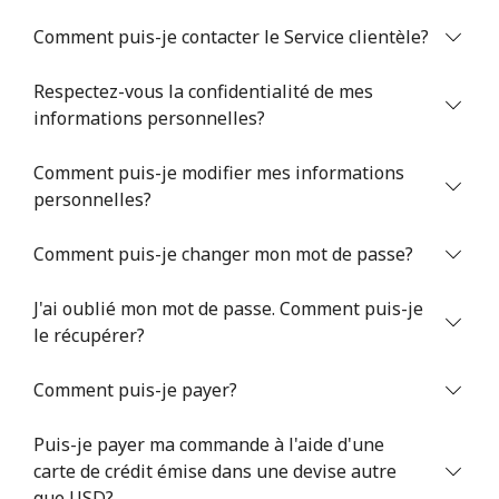
Comment puis-je contacter le Service clientèle?
Respectez-vous la confidentialité de mes
informations personnelles?
Comment puis-je modifier mes informations
Aucun mot de passe créé
personnelles?
8 caractères minimum
Une lettre majuscule et une lettre minuscule
Comment puis-je changer mon mot de passe?
Un numéro
Un caractère spécial
J'ai oublié mon mot de passe. Comment puis-je
le récupérer?
Comment puis-je payer?
Puis-je payer ma commande à l'aide d'une
Restez en contact pour obtenir nos meilleures offres.
carte de crédit émise dans une devise autre
En créant un compte sur ce site, j'accepte les présentes
que USD?