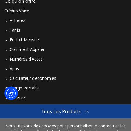
Login
Ce qu'on offre
Crédits Voice
ou
Achetez
Tarifs
Continue avec
Forfait Mensuel
Comment Appeler
Numéros d'Accès
Apps
Calculateur d'économies
Recharge Portable
Achetez
Comment Recharger
Tous Les Produits
Travel eSIM
Nous utilisons des cookies pour personnaliser le contenu et les
Achetez