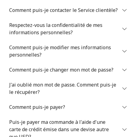
Comment puis-je contacter le Service clientèle?
Respectez-vous la confidentialité de mes
informations personnelles?
Comment puis-je modifier mes informations
Aucun mot de passe créé
personnelles?
8 caractères minimum
Une lettre majuscule et une lettre minuscule
Comment puis-je changer mon mot de passe?
Un numéro
Un caractère spécial
J'ai oublié mon mot de passe. Comment puis-je
le récupérer?
Comment puis-je payer?
Puis-je payer ma commande à l'aide d'une
Restez en contact pour obtenir nos meilleures offres.
carte de crédit émise dans une devise autre
En créant un compte sur ce site, j'accepte les présentes
que USD?