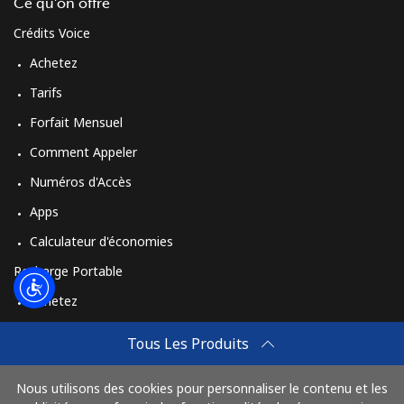
Login
Ce qu'on offre
Crédits Voice
ou
Achetez
Tarifs
Continue avec
Forfait Mensuel
Comment Appeler
Numéros d'Accès
Apps
Calculateur d'économies
Recharge Portable
Achetez
Comment Recharger
Tous Les Produits
Travel eSIM
Nous utilisons des cookies pour personnaliser le contenu et les
Achetez