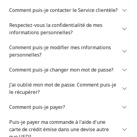
Comment puis-je contacter le Service clientèle?
Respectez-vous la confidentialité de mes
informations personnelles?
Comment puis-je modifier mes informations
Aucun mot de passe créé
personnelles?
8 caractères minimum
Une lettre majuscule et une lettre minuscule
Comment puis-je changer mon mot de passe?
Un numéro
Un caractère spécial
J'ai oublié mon mot de passe. Comment puis-je
le récupérer?
Comment puis-je payer?
Puis-je payer ma commande à l'aide d'une
Restez en contact pour obtenir nos meilleures offres.
carte de crédit émise dans une devise autre
En créant un compte sur ce site, j'accepte les présentes
que USD?