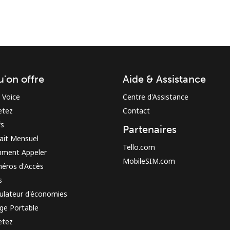
u'on offre
Aide & Assistance
Restez en contact pour obtenir nos meilleures
 Voice
Centre d'Assistance
offres.
etez
Contact
En créant un compte sur ce site, j'accepte les
fs
Partenaires
présentes
Conditions générales.
ait Mensuel
Tello.com
ment Appeler
MobileSIM.com
S'inscrire
éros d'Accès
s
ulateur d'économies
ge Portable
etez