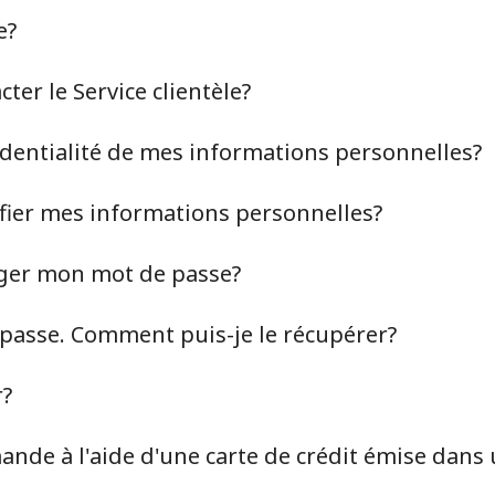
e?
er le Service clientèle?
identialité de mes informations personnelles?
ier mes informations personnelles?
ger mon mot de passe?
 passe. Comment puis-je le récupérer?
Aucun mot de passe créé
r?
8 caractères minimum
Une lettre majuscule et une lettre minuscule
nde à l'aide d'une carte de crédit émise dans 
Un numéro
Un caractère spécial