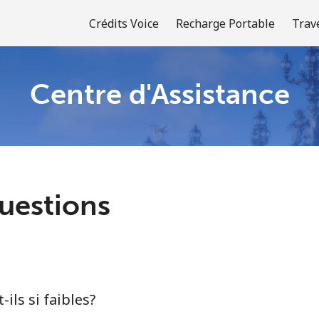
Crédits Voice
Recharge Portable
Trav
Centre d'Assistance
Bienvenue!
Vous avez déjà un compte?
Connectez-vous →
uestions
S'enregistrer avec
-ils si faibles?
ou