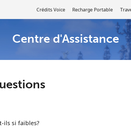
Crédits Voice
Recharge Portable
Trav
Centre d'Assistance
Bienvenue!
Vous avez déjà un compte?
Connectez-vous →
uestions
S'enregistrer avec
-ils si faibles?
ou