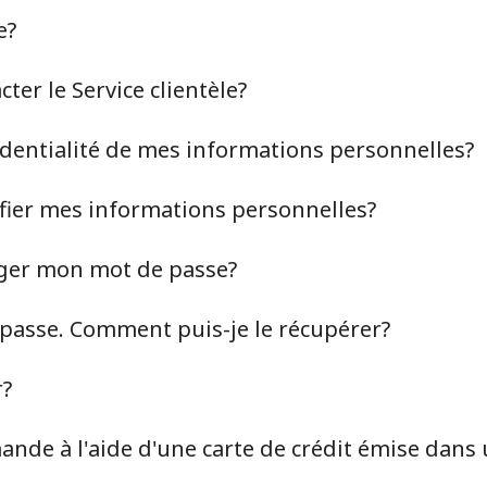
e?
er le Service clientèle?
identialité de mes informations personnelles?
ier mes informations personnelles?
ger mon mot de passe?
 passe. Comment puis-je le récupérer?
Aucun mot de passe créé
r?
8 caractères minimum
Une lettre majuscule et une lettre minuscule
nde à l'aide d'une carte de crédit émise dans 
Un numéro
Un caractère spécial