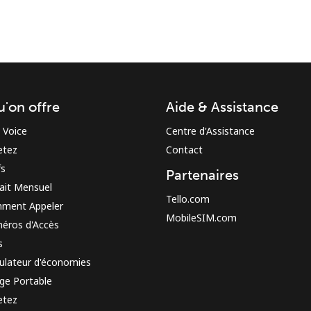
u'on offre
Aide & Assistance
Restez en contact pour obtenir nos meilleures
 Voice
Centre d'Assistance
offres.
etez
Contact
En créant un compte sur ce site, j'accepte les
fs
Partenaires
présentes
Conditions générales.
ait Mensuel
Tello.com
ment Appeler
MobileSIM.com
S'inscrire
éros d'Accès
s
ulateur d'économies
ge Portable
etez