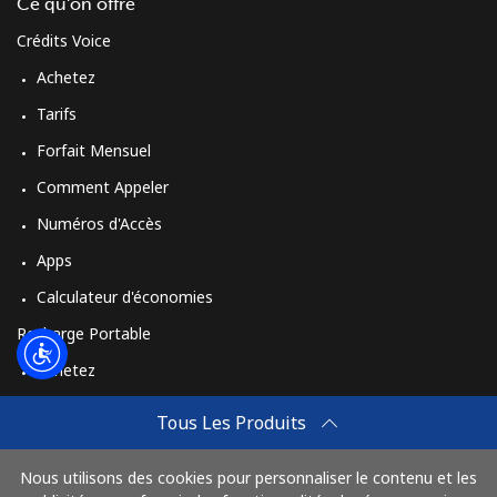
Login
Ce qu'on offre
Crédits Voice
ou
Achetez
Tarifs
Continue avec
Forfait Mensuel
Comment Appeler
Numéros d'Accès
Apps
Calculateur d'économies
Recharge Portable
Achetez
Comment Recharger
Tous Les Produits
Travel eSIM
Nous utilisons des cookies pour personnaliser le contenu et les
Achetez