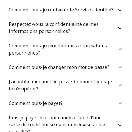
Comment puis-je contacter le Service clientèle?
Respectez-vous la confidentialité de mes
informations personnelles?
Comment puis-je modifier mes informations
Aucun mot de passe créé
personnelles?
8 caractères minimum
Une lettre majuscule et une lettre minuscule
Comment puis-je changer mon mot de passe?
Un numéro
Un caractère spécial
J'ai oublié mon mot de passe. Comment puis-je
le récupérer?
Comment puis-je payer?
Puis-je payer ma commande à l'aide d'une
Restez en contact pour obtenir nos meilleures offres.
carte de crédit émise dans une devise autre
En créant un compte sur ce site, j'accepte les présentes
que USD?