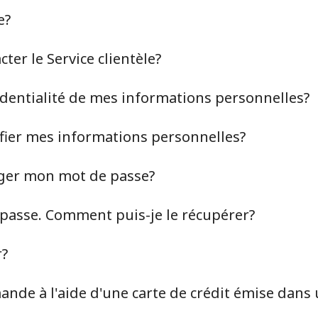
e?
er le Service clientèle?
identialité de mes informations personnelles?
ier mes informations personnelles?
ger mon mot de passe?
 passe. Comment puis-je le récupérer?
Aucun mot de passe créé
r?
8 caractères minimum
Une lettre majuscule et une lettre minuscule
nde à l'aide d'une carte de crédit émise dans 
Un numéro
Un caractère spécial