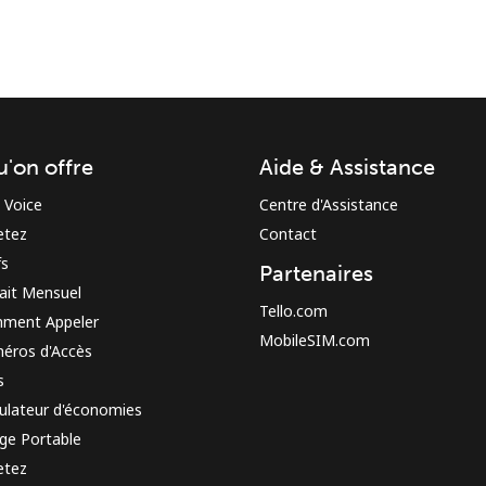
u'on offre
Aide & Assistance
Restez en contact pour obtenir nos meilleures
 Voice
Centre d'Assistance
offres.
etez
Contact
En créant un compte sur ce site, j'accepte les
fs
Partenaires
présentes
Conditions générales.
ait Mensuel
Tello.com
ment Appeler
MobileSIM.com
S'inscrire
éros d'Accès
s
ulateur d'économies
ge Portable
etez