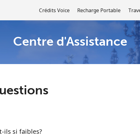
Crédits Voice
Recharge Portable
Trav
Centre d'Assistance
Bienvenue!
Vous avez déjà un compte?
Connectez-vous →
uestions
S'enregistrer avec
-ils si faibles?
ou