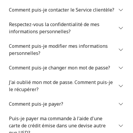
Comment puis-je contacter le Service clientèle?
Respectez-vous la confidentialité de mes
informations personnelles?
Comment puis-je modifier mes informations
Aucun mot de passe créé
personnelles?
8 caractères minimum
Une lettre majuscule et une lettre minuscule
Comment puis-je changer mon mot de passe?
Un numéro
Un caractère spécial
J'ai oublié mon mot de passe. Comment puis-je
le récupérer?
Comment puis-je payer?
Puis-je payer ma commande à l'aide d'une
Restez en contact pour obtenir nos meilleures offres.
carte de crédit émise dans une devise autre
En créant un compte sur ce site, j'accepte les présentes
que USD?