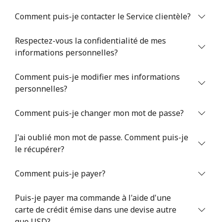
Comment puis-je contacter le Service clientèle?
Respectez-vous la confidentialité de mes
informations personnelles?
Comment puis-je modifier mes informations
Aucun mot de passe créé
personnelles?
8 caractères minimum
Une lettre majuscule et une lettre minuscule
Comment puis-je changer mon mot de passe?
Un numéro
Un caractère spécial
J'ai oublié mon mot de passe. Comment puis-je
le récupérer?
Comment puis-je payer?
Puis-je payer ma commande à l'aide d'une
Restez en contact pour obtenir nos meilleures offres.
carte de crédit émise dans une devise autre
En créant un compte sur ce site, j'accepte les présentes
que USD?