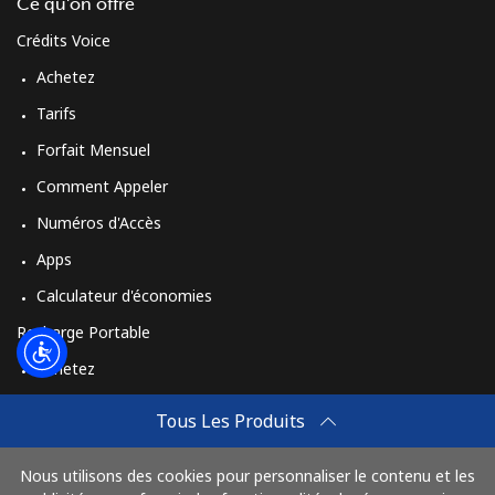
Login
Ce qu'on offre
Crédits Voice
ou
Achetez
Tarifs
Continue avec
Forfait Mensuel
Comment Appeler
Numéros d'Accès
Apps
Calculateur d'économies
Recharge Portable
Achetez
Comment Recharger
Tous Les Produits
Travel eSIM
Nous utilisons des cookies pour personnaliser le contenu et les
Achetez