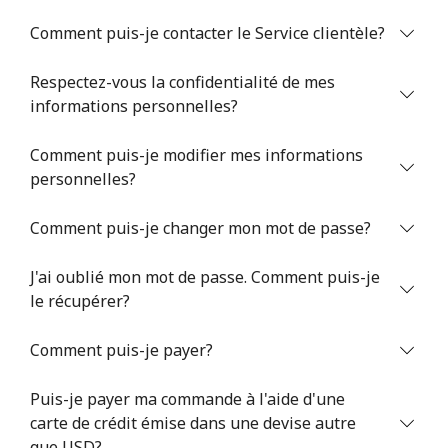
Comment puis-je contacter le Service clientèle?
Respectez-vous la confidentialité de mes
informations personnelles?
Comment puis-je modifier mes informations
Aucun mot de passe créé
personnelles?
8 caractères minimum
Une lettre majuscule et une lettre minuscule
Comment puis-je changer mon mot de passe?
Un numéro
Un caractère spécial
J'ai oublié mon mot de passe. Comment puis-je
le récupérer?
Comment puis-je payer?
Puis-je payer ma commande à l'aide d'une
Restez en contact pour obtenir nos meilleures offres.
carte de crédit émise dans une devise autre
En créant un compte sur ce site, j'accepte les présentes
que USD?