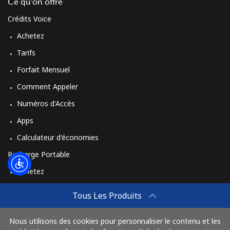
Login
Ce qu'on offre
Crédits Voice
ou
Achetez
Tarifs
Continue avec
Forfait Mensuel
Comment Appeler
Numéros d'Accès
Apps
Calculateur d'économies
Recharge Portable
Achetez
Comment Recharger
Tous Les Produits
Travel eSIM
Nous utilisons des cookies pour personnaliser le contenu et les
Achetez