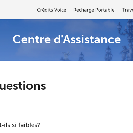
Crédits Voice
Recharge Portable
Trav
Centre d'Assistance
Bienvenue!
Vous avez déjà un compte?
Connectez-vous →
uestions
S'enregistrer avec
-ils si faibles?
ou