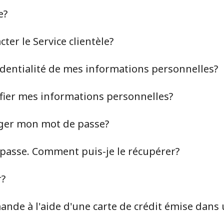
e?
er le Service clientèle?
identialité de mes informations personnelles?
ier mes informations personnelles?
ger mon mot de passe?
 passe. Comment puis-je le récupérer?
Aucun mot de passe créé
r?
8 caractères minimum
Une lettre majuscule et une lettre minuscule
nde à l'aide d'une carte de crédit émise dans 
Un numéro
Un caractère spécial