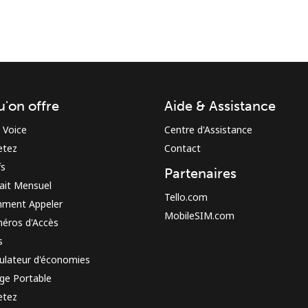
u'on offre
Aide & Assistance
Restez en contact pour obtenir nos meilleures
 Voice
Centre d'Assistance
offres.
etez
Contact
En créant un compte sur ce site, j'accepte les
fs
Partenaires
présentes
Conditions générales.
ait Mensuel
Tello.com
ment Appeler
MobileSIM.com
S'inscrire
éros d'Accès
s
ulateur d'économies
ge Portable
etez