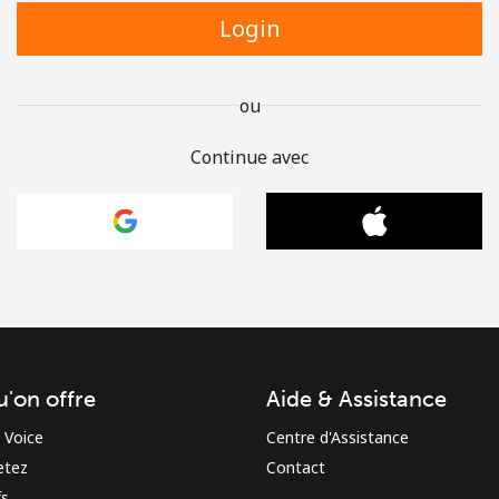
Login
ou
Continue avec
u'on offre
Aide & Assistance
 Voice
Centre d'Assistance
etez
Contact
fs