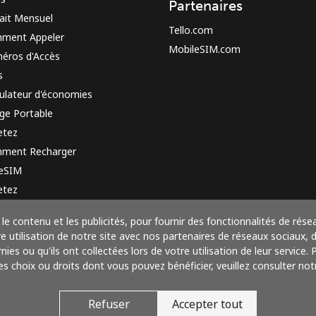
Partenaires
ait Mensuel
Tello.com
ment Appeler
MobileSIM.com
éros d'Accès
s
ulateur d'économies
ge Portable
etez
ment Recharger
 eSIM
etez
e de fonctionnement
le contenu et les publicités, pour fournir des fonctionnalités de rése
utilisation de notre site avec nos partenaires de réseaux sociaux, de
ies ou qu'ils ont collectées lors de votre utilisation de leur service.
res choix ou droits dont vous pouvez bénéficier, veuillez consulter notr
Payez avec
Refuser
Accepter tout