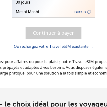
30 jours
Moshi Moshi
Détails
Bonjour!
Identifiez-vous ou
INSCRIVEZ-VOUS →
Continuer à payer
Ou rechargez votre Travel eSIM existante →
z pour affaires ou pour le plaisir, notre Travel eSIM propo
s prépayés et adaptés à vos besoins. Vous disposez égalem
arge pratique, pour une solution à la fois simple et économ
Rappel du mot de passe →
Login
- le choix idéal pour les voyage