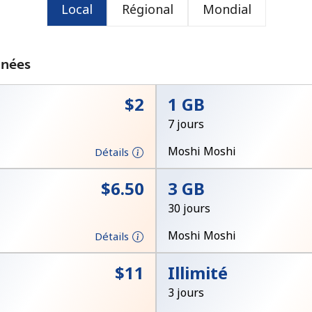
Local
Régional
Mondial
ou
nnées
⁦$2⁩
1 GB
7 jours
Moshi Moshi
Détails
⁦$6.50⁩
3 GB
30 jours
Moshi Moshi
Détails
Aucun mot de passe créé
⁦$11⁩
Illimité
8 caractères minimum
3 jours
Une lettre majuscule et une lettre minuscule