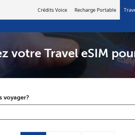
Crédits Voice
Recharge Portable
Trav
z votre Travel eSIM pou
Bienvenue!
Vous avez déjà un compte?
Connectez-vous →
s voyager?
S'enregistrer avec