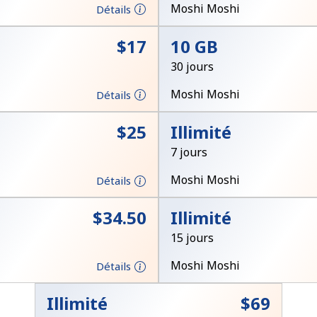
Un numéro
Moshi Moshi
Détails
Un caractère spécial
⁦$17⁩
10 GB
30 jours
Moshi Moshi
Détails
⁦$25⁩
Illimité
Restez en contact pour obtenir nos meilleures
7 jours
offres.
Moshi Moshi
Détails
En créant un compte sur ce site, j'accepte les
présentes
Conditions générales.
⁦$34.50⁩
Illimité
15 jours
S'inscrire
Moshi Moshi
Détails
Illimité
⁦$69⁩