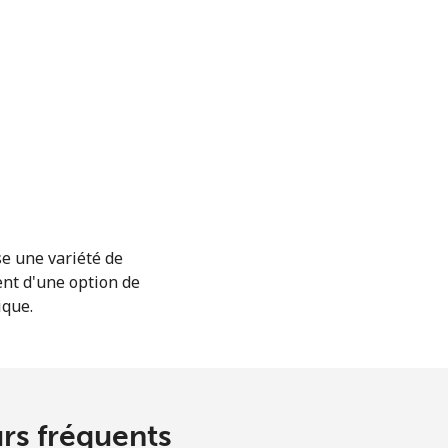
se une variété de
ent d'une option de
ique.
urs fréquents