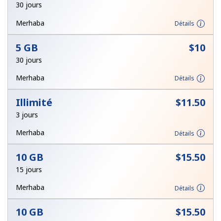
30 jours
Conditions générales.
Merhaba
Détails
S'inscrire
5 GB
⁦$10⁩
30 jours
Merhaba
Détails
Bonjour!
Illimité
⁦$11.50⁩
3 jours
Identifiez-vous ou
INSCRIVEZ-VOUS →
Merhaba
Détails
10 GB
⁦$15.50⁩
15 jours
Merhaba
Détails
Rappel du mot de passe →
10 GB
⁦$15.50⁩